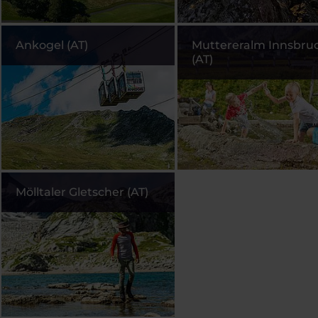
Ankogel (AT)
Muttereralm Innsbru
(AT)
Mölltaler Gletscher (AT)