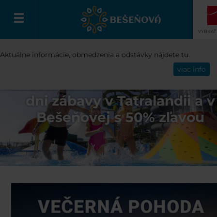
VYBRAŤ
Aktuálne informácie, obmedzenia a odstávky nájdete tu.
Slovenčina
viac info
Jeden deň nestačí! Užite si d
dni zábavy v Tatralandii a v
Bešeňovej s 50% zľavou