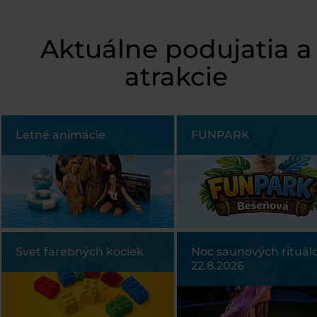
Aktuálne podujatia a
atrakcie
Letné animácie
FUNPARK
Svet farebných kociek
Noc saunových rituálo
22.8.2026