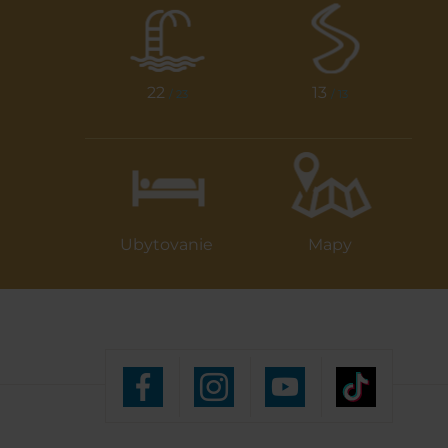
22
13
/ 23
/ 13
Ubytovanie
Mapy