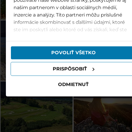
používate naše webové stránky, poskytujeme aj
našim partnerom v oblasti sociálnych médií,
inzercie a analýzy. Títo partneri môžu príslušné
informácie skombinovať s ďalšími údajmi, ktoré
Špindl (CZ)
Ostravice (CZ)
ste im poskytli alebo ktoré od vás získali, keď ste
používali ich služby.
POVOLIŤ VŠETKO
PRISPÔSOBIŤ
ODMIETNUŤ
Kaskáda (CZ)
Ješted (CZ)