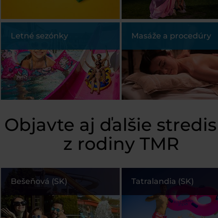
Letné sezónky
Masáže a procedúry
Objavte aj ďalšie stredi
z rodiny TMR
Bešeňová (SK)
Tatralandia (SK)