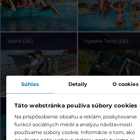
Jasná (SK)
Vysoké Tatry (SK)
Súhlas
Detaily
O cookies
Táto webstránka používa súbory cookies
Legendia (PL)
Szczyrk (PL)
Na prispôsobenie obsahu a reklám, poskytovanie
funkcií sociálnych médií a analýzu návštevnosti
používame súbory cookie. Informácie o tom, ako