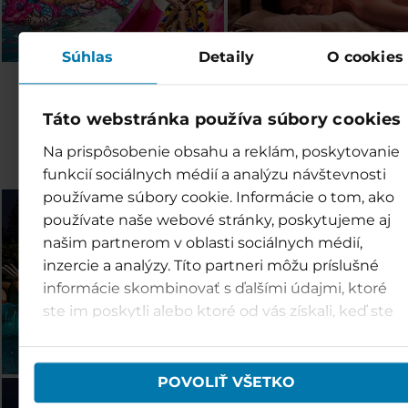
Súhlas
Detaily
O cookies
Objevte další střediska
Táto webstránka používa súbory cookies
rodiny TMR
Na prispôsobenie obsahu a reklám, poskytovanie
funkcií sociálnych médií a analýzu návštevnosti
používame súbory cookie. Informácie o tom, ako
Bešeňová (SK)
Tatralandia (SK)
používate naše webové stránky, poskytujeme aj
našim partnerom v oblasti sociálnych médií,
inzercie a analýzy. Títo partneri môžu príslušné
informácie skombinovať s ďalšími údajmi, ktoré
ste im poskytli alebo ktoré od vás získali, keď ste
používali ich služby.
POVOLIŤ VŠETKO
Jasná (SK)
Vysoké Tatry (SK)