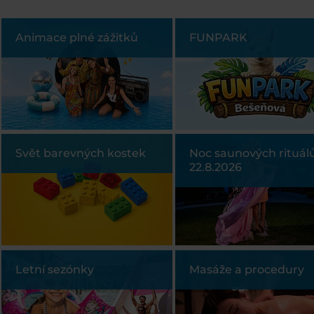
Animace plné zážitků
FUNPARK
Svět barevných kostek
Noc saunových rituál
22.8.2026
Letní sezónky
Masáže a procedury