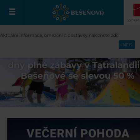
VYBRAT
Aktuální informace, omezení a odstávky naleznete zde.
Čeština
INFO
Jeden den nestačí! Užijte si 
dny plné zábavy v Tatralandii
Bešeňové se slevou 50 %