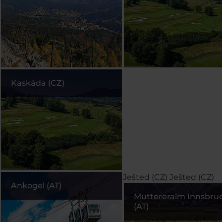
Kaskáda (CZ)
Ješted (CZ)
Ješted (CZ)
Ankogel (AT)
Muttereralm Innsbru
(AT)