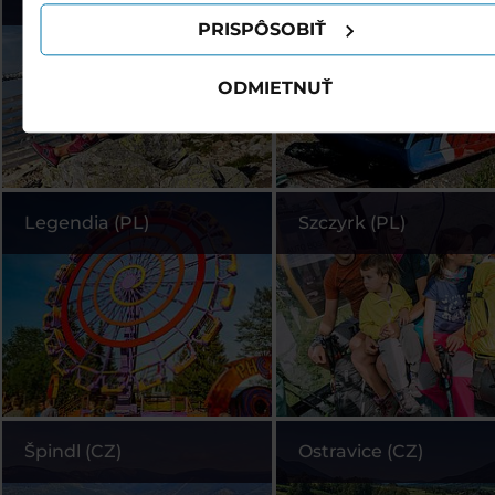
PRISPÔSOBIŤ
ODMIETNUŤ
Legendia (PL)
Szczyrk (PL)
Špindl (CZ)
Ostravice (CZ)