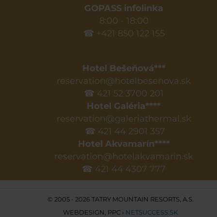
GOPASS infolinka
8:00 - 18:00
☎ +421 850 122 155
Hotel Bešeňová***
reservation@hotelbesenova.sk
☎ 421 52 3700 201
Hotel Galéria****
reservation@galeriathermal.sk
☎ 421 44 2901 357
Hotel Akvamarín****
reservation@hotelakvamarin.sk
☎ 421 44 4307 777
© 2005 - 2026 TATRY MOUNTAIN RESORTS, A.S.
WEBDESIGN
,
PPC
›
NETSUCCESS.SK