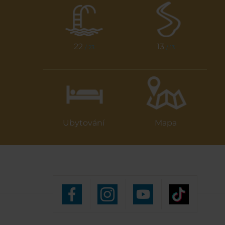
22
13
/ 23
/ 13
Ubytování
Mapa