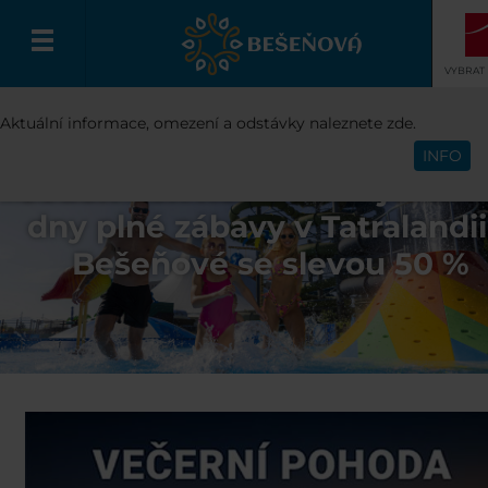
VYBRAT
Aktuální informace, omezení a odstávky naleznete zde.
Čeština
INFO
Jeden den nestačí! Užijte si 
dny plné zábavy v Tatralandii
Bešeňové se slevou 50 %