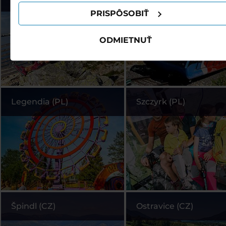
PRISPÔSOBIŤ
ODMIETNUŤ
Legendia (PL)
Szczyrk (PL)
Špindl (CZ)
Ostravice (CZ)