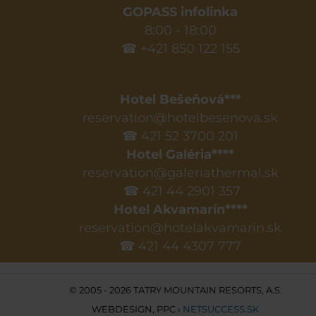
GOPASS infolinka
8:00 - 18:00
☎ +421 850 122 155
Hotel Bešeňová***
reservation@hotelbesenova.sk
☎ 421 52 3700 201
Hotel Galéria****
reservation@galeriathermal.sk
☎ 421 44 2901 357
Hotel Akvamarín****
reservation@hotelakvamarin.sk
☎ 421 44 4307 777
© 2005 - 2026 TATRY MOUNTAIN RESORTS, A.S.
WEBDESIGN
,
PPC
›
NETSUCCESS.SK