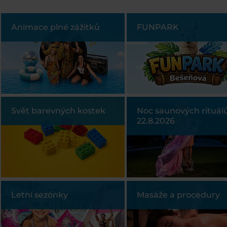
Animace plné zážitků
FUNPARK
Svět barevných kostek
Noc saunových rituál
22.8.2026
Letní sezónky
Masáže a procedury