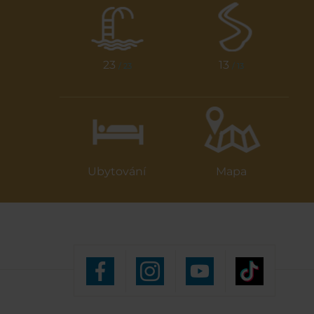
23
13
/ 23
/ 13
Ubytování
Mapa