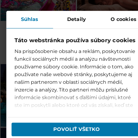
Súhlas
Detaily
O cookies
Objevte další střediska
Táto webstránka používa súbory cookies
rodiny TMR
Na prispôsobenie obsahu a reklám, poskytovanie
funkcií sociálnych médií a analýzu návštevnosti
používame súbory cookie. Informácie o tom, ako
Bešeňová (SK)
Tatralandia (SK)
používate naše webové stránky, poskytujeme aj
našim partnerom v oblasti sociálnych médií,
inzercie a analýzy. Títo partneri môžu príslušné
informácie skombinovať s ďalšími údajmi, ktoré
ste im poskytli alebo ktoré od vás získali, keď ste
používali ich služby.
POVOLIŤ VŠETKO
Jasná (SK)
Vysoké Tatry (SK)