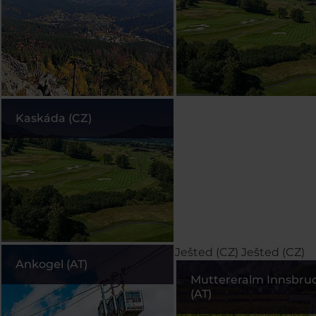
Kaskáda (CZ)
Ješted (CZ)
Ješted (CZ)
Ankogel (AT)
Muttereralm Innsbru
(AT)