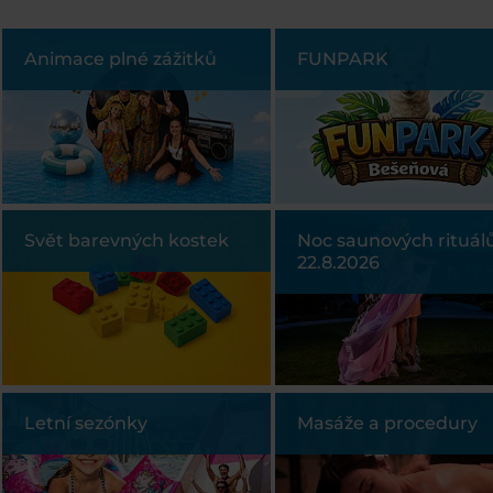
Animace plné zážitků
FUNPARK
Svět barevných kostek
Noc saunových rituál
22.8.2026
Letní sezónky
Masáže a procedury