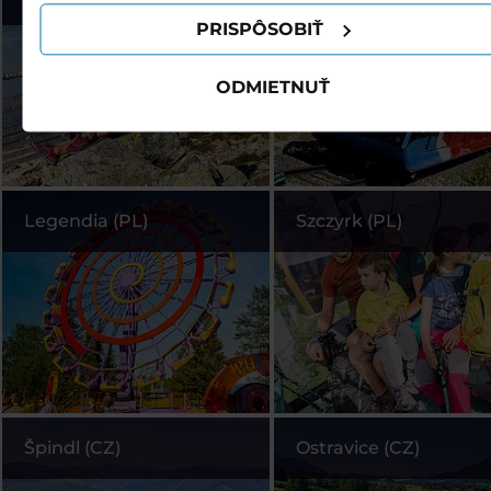
PRISPÔSOBIŤ
ODMIETNUŤ
Legendia (PL)
Szczyrk (PL)
Špindl (CZ)
Ostravice (CZ)