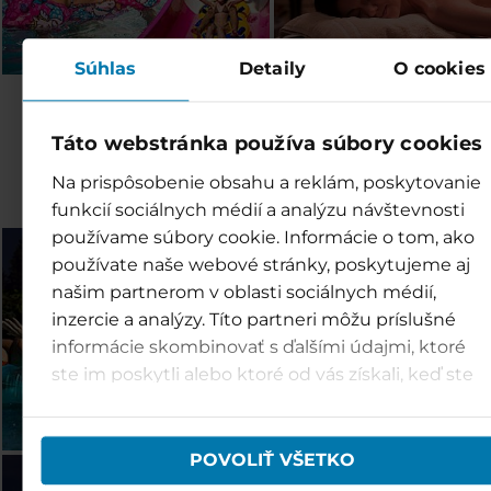
Súhlas
Detaily
O cookies
Objevte další střediska
Táto webstránka používa súbory cookies
rodiny TMR
Na prispôsobenie obsahu a reklám, poskytovanie
funkcií sociálnych médií a analýzu návštevnosti
používame súbory cookie. Informácie o tom, ako
Bešeňová (SK)
Tatralandia (SK)
používate naše webové stránky, poskytujeme aj
našim partnerom v oblasti sociálnych médií,
inzercie a analýzy. Títo partneri môžu príslušné
informácie skombinovať s ďalšími údajmi, ktoré
ste im poskytli alebo ktoré od vás získali, keď ste
používali ich služby.
POVOLIŤ VŠETKO
Jasná (SK)
Vysoké Tatry (SK)