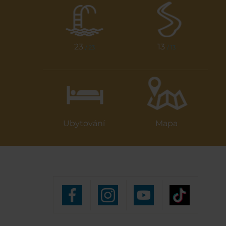
23
13
/ 23
/ 13
Ubytování
Mapa