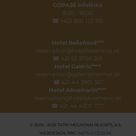
GOPASS infolinka
8:00 - 18:00
☎ +421 850 122 155
Hotel Bešeňová***
reservation@hotelbesenova.sk
☎ 421 52 3700 201
Hotel Galéria****
reservation@galeriathermal.sk
☎ 421 44 2901 357
Hotel Akvamarín****
reservation@hotelakvamarin.sk
☎ 421 44 4307 777
© 2005 - 2026 TATRY MOUNTAIN RESORTS, A.S.
WEBDESIGN
,
PPC
›
NETSUCCESS.SK