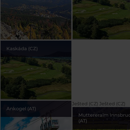
Kaskáda (CZ)
Ješted (CZ)
Ješted (CZ)
Ankogel (AT)
Muttereralm Innsbru
(AT)