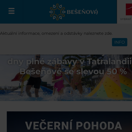
VYBRAT
Aktuální informace, omezení a odstávky naleznete zde.
Čeština
INFO
Jeden den nestačí! Užijte si 
dny plné zábavy v Tatralandii
Bešeňové se slevou 50 %