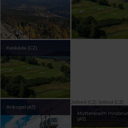
Kaskáda (CZ)
Ješted (CZ)
Ješted (CZ)
Ankogel (AT)
Muttereralm Innsbru
(AT)