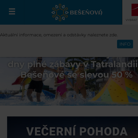
VYBRAT
Aktuální informace, omezení a odstávky naleznete zde.
Čeština
INFO
Jeden den nestačí! Užijte si 
dny plné zábavy v Tatralandii
Bešeňové se slevou 50 %