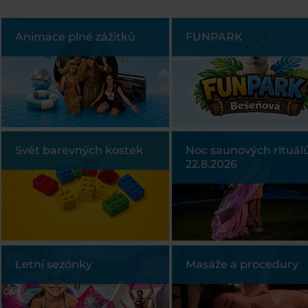
Animace plné zážitků
FUNPARK
Svět barevných kostek
Noc saunových rituál
22.8.2026
Letní sezónky
Masáže a procedury