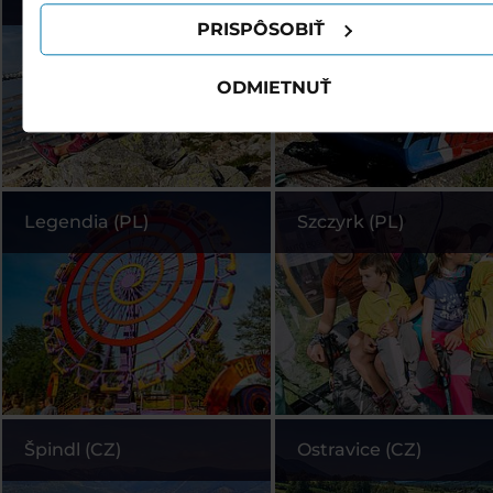
PRISPÔSOBIŤ
ODMIETNUŤ
Legendia (PL)
Szczyrk (PL)
Špindl (CZ)
Ostravice (CZ)