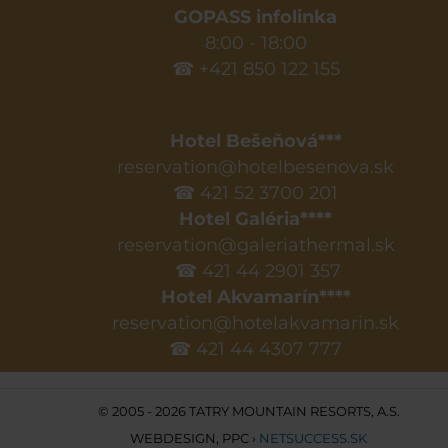
GOPASS infolinka
8:00 - 18:00
☎ +421 850 122 155
Hotel Bešeňová***
reservation@hotelbesenova.sk
☎ 421 52 3700 201
Hotel Galéria****
reservation@galeriathermal.sk
☎ 421 44 2901 357
Hotel Akvamarín****
reservation@hotelakvamarin.sk
☎ 421 44 4307 777
© 2005 - 2026 TATRY MOUNTAIN RESORTS, A.S.
WEBDESIGN
,
PPC
›
NETSUCCESS.SK