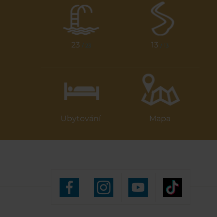
23
13
/ 23
/ 13
Ubytování
Mapa