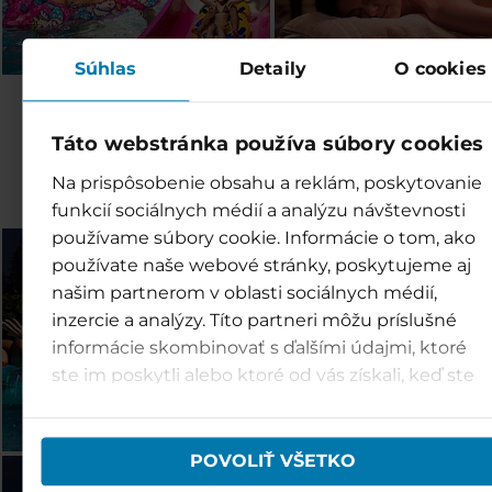
Súhlas
Detaily
O cookies
Objevte další střediska
Táto webstránka používa súbory cookies
rodiny TMR
Na prispôsobenie obsahu a reklám, poskytovanie
funkcií sociálnych médií a analýzu návštevnosti
používame súbory cookie. Informácie o tom, ako
Bešeňová (SK)
Tatralandia (SK)
používate naše webové stránky, poskytujeme aj
našim partnerom v oblasti sociálnych médií,
inzercie a analýzy. Títo partneri môžu príslušné
informácie skombinovať s ďalšími údajmi, ktoré
ste im poskytli alebo ktoré od vás získali, keď ste
používali ich služby.
POVOLIŤ VŠETKO
Jasná (SK)
Vysoké Tatry (SK)