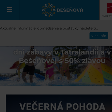
VYBRAŤ
Aktuálne informácie, obmedzenia a odstávky nájdete tu.
Slovenčina
viac info
Jeden deň nestačí! Užite si d
dni zábavy v Tatralandii a v
Bešeňovej s 50% zľavou