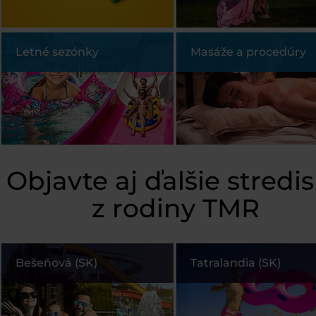
Letné sezónky
Masáže a procedúry
Objavte aj ďalšie stredi
z rodiny TMR
Bešeňová (SK)
Tatralandia (SK)