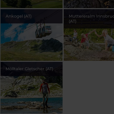
Ankogel (AT)
Muttereralm Innsbru
(AT)
Mölltaler Gletscher (AT)