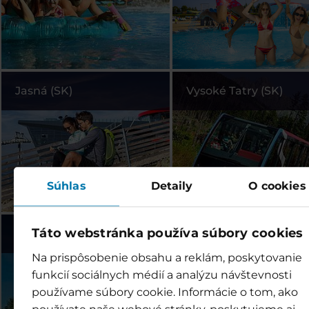
Jasná (SK)
Vysoké Tatry (SK)
Súhlas
Detaily
O cookies
Táto webstránka používa súbory cookies
Legendia (PL)
Szczyrk (PL)
Na prispôsobenie obsahu a reklám, poskytovanie
funkcií sociálnych médií a analýzu návštevnosti
používame súbory cookie. Informácie o tom, ako