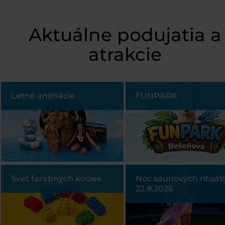
Aktuálne podujatia a
atrakcie
Letné animácie
FUNPARK
Svet farebných kociek
Noc saunových rituálo
22.8.2026