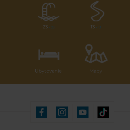
23
13
/ 23
/ 13
Ubytovanie
Mapy