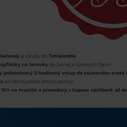
ešeňovej
aj vstupy do
Tatralandie
sy/lístky na lanovky
do Jasnej a Vysokých Tatier
ý jednorázový 3-hodinový vstup
do saunového sveta
us
do Jasnej počas zimnej sezóny
a 10% na masáže a procedúry
a
Gopass cashback až d