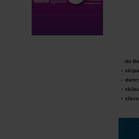
do B
skipa
denn
skib
zľav