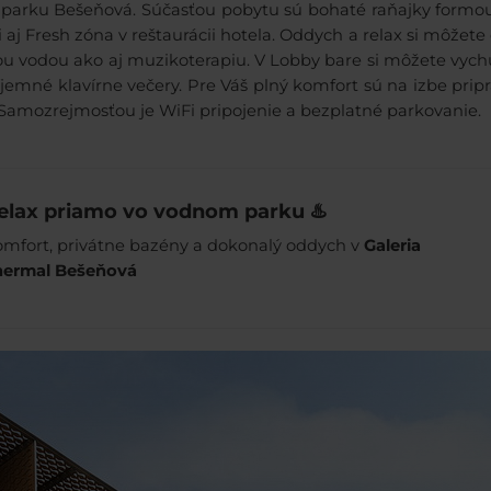
arku Bešeňová. Súčasťou pobytu sú bohaté raňajky formou
i aj Fresh zóna v reštaurácii hotela. Oddych a relax si môžet
u vodou ako aj muzikoterapiu. V Lobby bare si môžete vych
ríjemné klavírne večery. Pre Váš plný komfort sú na izbe prip
Samozrejmosťou je WiFi pripojenie a bezplatné parkovanie.
elax priamo vo vodnom parku ♨️
mfort, privátne bazény a dokonalý oddych v
Galeria
hermal Bešeňová