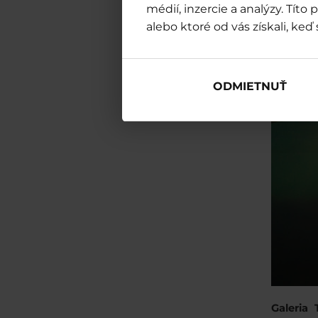
médií, inzercie a analýzy. Tít
alebo ktoré od vás získali, keď 
ODMIETNUŤ
Galeria