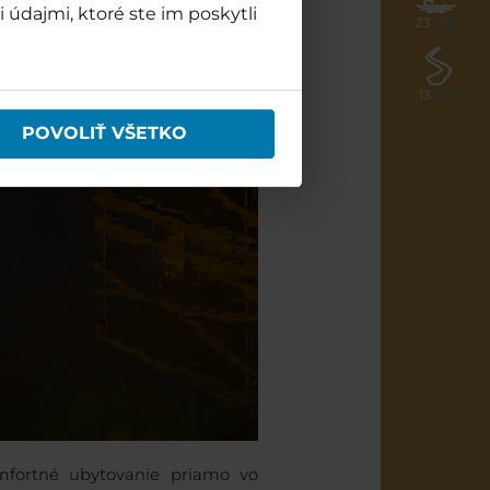
 údajmi, ktoré ste im poskytli
23
/ 23
13
/ 13
POVOLIŤ VŠETKO
mfortné ubytovanie priamo vo