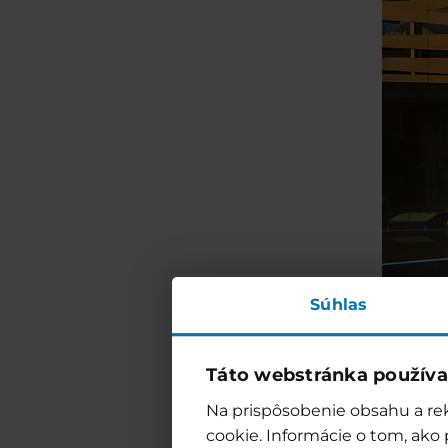
Súhlas
Táto webstránka používa
Na prispôsobenie obsahu a rek
cookie. Informácie o tom, ako