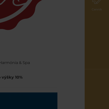
Cenník
Harmónia & Spa
o výšky 10%