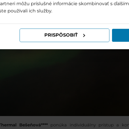
o partneri môžu príslušné informácie skombinovať s ďalšími
ste používali ich služby.
PRISPÔSOBIŤ
 Thermal Bešeňová****
ponúka individuálny prístup a ko