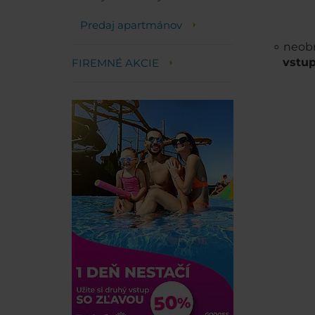
Predaj apartmánov
neob
vstu
FIREMNÉ AKCIE