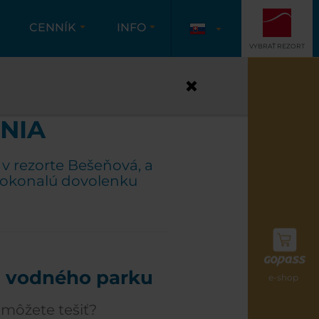
CENNÍK
INFO
VYBRAŤ REZORT
NIA
s v rezorte Bešeňová, a
 dokonalú dovolenku
i vodného parku
e-shop
 môžete tešiť?