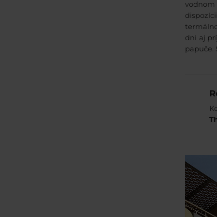
vodnom p
dispozíci
termálno
dni aj p
papuče. 
R
Ko
T