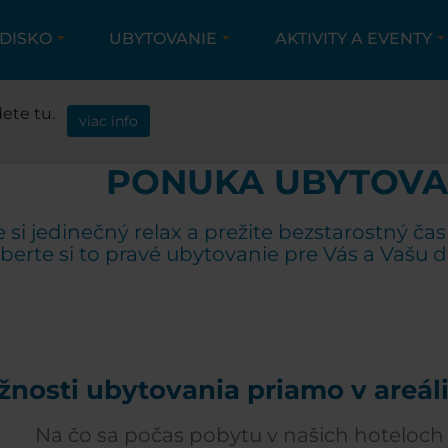
EDISKO
UBYTOVANIE
AKTIVITY A EVENTY
UBYTOVANIE
PONUKA UBYTOVANIA
ete tu.
viac info
PONUKA UBYTOVA
e si jedinečný relax a prežite bezstarostný ča
berte si to pravé ubytovanie pre Vás a Vašu
nosti ubytovania priamo v areál
Na čo sa počas pobytu v našich hoteloch