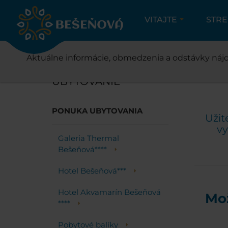
VITAJTE
STR
ŇOVÁ
Aktuálne informácie, obmedzenia a odstávky nájd
UBYTOVANIE
PONUKA UBYTOVANIA
Užit
vy
Galeria Thermal
Bešeňová****
Hotel Bešeňová***
Hotel Akvamarín Bešeňová
Mož
****
Pobytové balíky