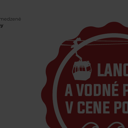
medzené
py