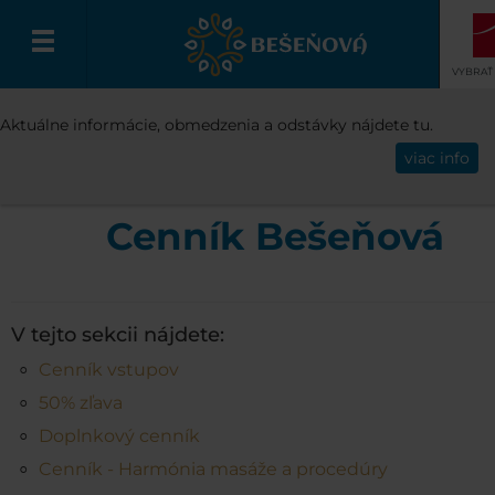
VYBRAŤ
CENNÍK
CENNÍK BEŠEŇOVÁ
Aktuálne informácie, obmedzenia a odstávky nájdete tu.
Slovenčina
viac info
Cenník Bešeňová
V tejto sekcii nájdete:
Cenník vstupov
50% zľava
Doplnkový cenník
Cenník - Harmónia masáže a procedúry