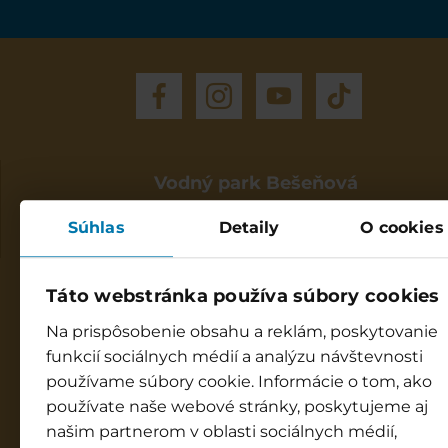
Vodný park Bešeňová
Otváracia doba
Súhlas
Detaily
O cookies
Každý deň: 9:00 - 20:00
Infocentrum Bešeňová
Táto webstránka používa súbory cookies
9:00 - 19:00
☎ +421 917 998 844
Na prispôsobenie obsahu a reklám, poskytovanie
funkcií sociálnych médií a analýzu návštevnosti
info@besenova.com
používame súbory cookie. Informácie o tom, ako
používate naše webové stránky, poskytujeme aj
GOPASS infolinka
našim partnerom v oblasti sociálnych médií,
8:00 - 18:00