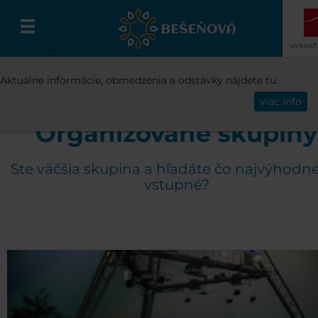
VYBRAŤ
CENNÍK
ĎALŠIE PONUKY
ZVÝHODN
Aktuálne informácie, obmedzenia a odstávky nájdete tu.
Slovenčina
VSTUPY PRE SKUPINY
viac info
Organizované skupiny
Ste väčšia skupina a hľadáte čo najvýhodne
vstupné?