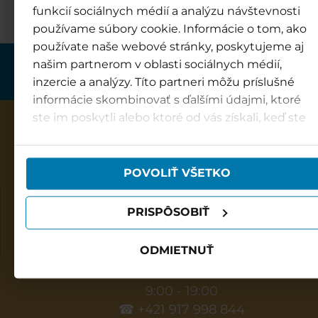
funkcií sociálnych médií a analýzu návštevnosti
používame súbory cookie. Informácie o tom, ako
používate naše webové stránky, poskytujeme aj
našim partnerom v oblasti sociálnych médií,
inzercie a analýzy. Títo partneri môžu príslušné
informácie skombinovať s ďalšími údajmi, ktoré
ste im poskytli alebo ktoré od vás získali, keď ste
používali ich služby.
POVOLIŤ VŠETKO
Vodný park Bešeňová
PRISPÔSOBIŤ
Otváracia doba
Každý deň: 9:00 - 20:00
ODMIETNUŤ
Infocentrum Bešeňová
9:00 - 19:00
☎ +421 917 998 844