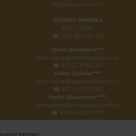
info@besenova.com
GOPASS infolinka
8:00 - 18:00
☎ +421 850 122 155
Hotel Bešeňová***
reservation@hotelbesenova.sk
☎ 421 52 3700 201
Hotel Galéria****
reservation@galeriathermal.sk
☎ 421 44 2901 357
Hotel Akvamarín****
reservation@hotelakvamarin.sk
☎ 421 44 4307 777
HLAVNÝ PARTNER