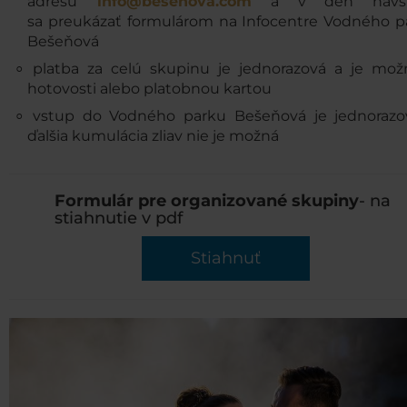
adresu
info@besenova.com
a v deň návšt
sa preukázať formulárom na Infocentre Vodného p
Bešeňová
platba za celú skupinu je jednorazová a je mož
hotovosti alebo platobnou kartou
vstup do Vodného parku Bešeňová je jednorazo
ďalšia kumulácia zliav nie je možná
Formulár pre organizované skupiny
- na
stiahnutie v pdf
Stiahnuť