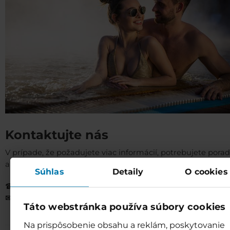
Kontaktujte nás
V prípade, že požadujete viac informácií, potrebujete poradi
alebo sa len chcete dozvedieť viac - smelo nás kontaktujte.
Súhlas
Detaily
O cookies
☎
+421 917 998 844
✉
info@besenova.com
Táto webstránka používa súbory cookies
Na prispôsobenie obsahu a reklám, poskytovanie