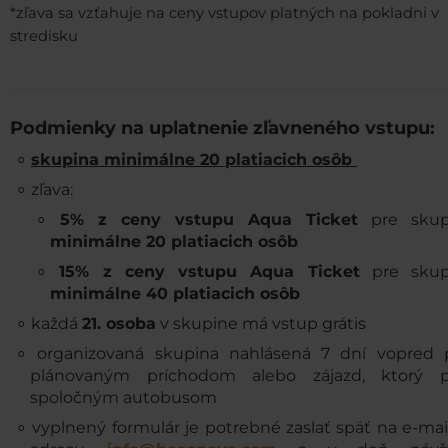
*zľava sa vzťahuje na ceny vstupov platných na pokladni v
stredisku
Podmienky na uplatnenie zľavneného vstupu:
skupina minimálne 20 platiacich osôb
zľava:
5% z ceny vstupu Aqua Ticket
pre skup
minimálne 20 platiacich osôb
15% z ceny vstupu Aqua Ticket
pre skup
minimálne 40 platiacich osôb
každá
21. osoba
v skupine má vstup grátis
organizovaná skupina nahlásená 7 dní vopred 
plánovaným príchodom alebo zájazd, ktorý p
spoločným autobusom
vyplnený formulár je potrebné zaslať späť na e-ma