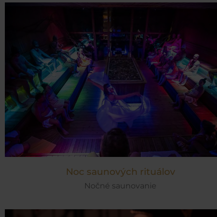
Noc saunových rituálov
Nočné saunovanie