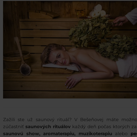
Zažili ste už saunový rituál? V Bešeňovej máte možno
zúčastniť
saunových rituálov
každý deň počas ktorých zaž
saunovú show, aromaterapiu, muzikoterapiu
alebo
pe