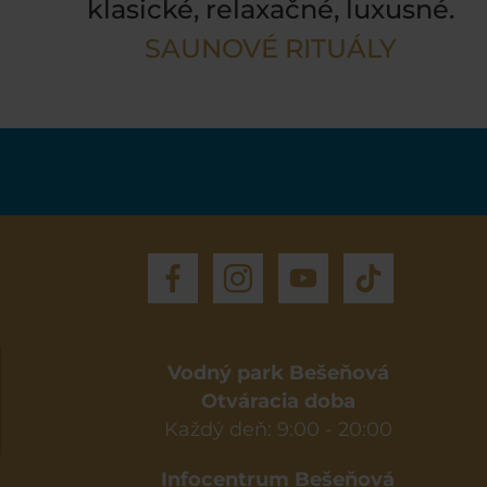
klasické, relaxačné, luxusné.
SAUNOVÉ RITUÁLY
Vodný park Bešeňová
Otváracia doba
Každý deň: 9:00 - 20:00
Infocentrum Bešeňová