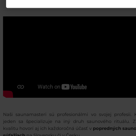
Naši saunamasteri sú profesionálmi vo svojej profesii. 
jeden sa špecializuje na iný druh saunového rituálu. Z
kvalitu hovorí aj ich každoročná účasť v
popredných saun
súťažiach
na Slovensku či v Česku.