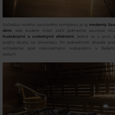
Súčasťou nového saunového komplexu je aj
moderný Sa
dóm
, kde budete môcť zažiť jedinečné saunové rit
hudobnými a svetelnými efektami
. Jedná sa o prvú 
svojho druhu na Slovensku. Po jedinečnom divadle pre
ochladenie pod nekonečnými vodopádmi v Bešeňo
jaskyni.