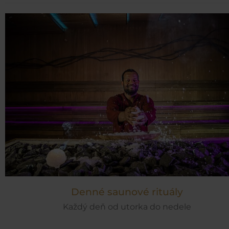
Denné saunové rituály
Každý deň od utorka do nedele