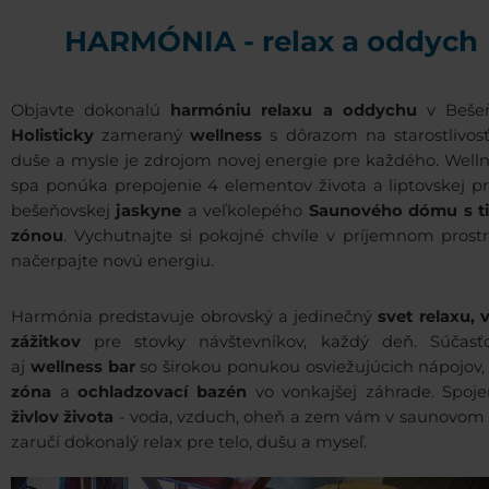
HARMÓNIA - relax a oddych
Objavte dokonalú
harmóniu relaxu a oddychu
v Bešeň
Holisticky
zameraný
wellness
s dôrazom na starostlivosť
duše a mysle je zdrojom novej energie pre každého. Welln
spa ponúka prepojenie 4 elementov života a liptovskej pr
bešeňovskej
jaskyne
a veľkolepého
Saunového dómu s t
zónou
. Vychutnajte si pokojné chvíle v príjemnom prostr
načerpajte novú energiu.
Harmónia predstavuje obrovský a jedinečný
svet relaxu, 
zážitkov
pre stovky návštevníkov, každý deň. Súčasť
aj
wellness bar
so širokou ponukou osviežujúcich nápojov
zóna
a
ochladzovací bazén
vo vonkajšej záhrade. Spoj
živlov života
- voda, vzduch, oheň a zem vám v saunovom 
zaručí dokonalý relax pre telo, dušu a myseľ.