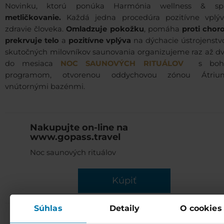
Novinku, ktorú ponúka Harmónia wellness & sp
metličkovanie.
Každá jedna procedúra pozitívne vplý
zdravie človeka.
Omladzuje pokožku
, pomáha
proti cho
prekrvuje telo
a
pozitívne vplýva
na dýchacie ústrojenstv
skutočných milovníkov saunovania organizujeme raz až dv
do mesiaca
NOC SAUNOVÝCH RITUÁLOV
s boh
programom, otvorenou oddychovou zónou Átri
vnútornými bazénmi.
Nakupujte on-line na
www.gopass.travel
Noc saunových rituálov
Kúpiť
Súhlas
Detaily
O cookies