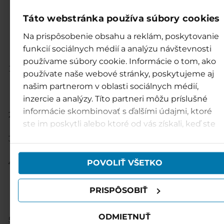
PRAVIDLÁ PRI POBYTE V
Táto webstránka používa súbory cookies
SAUNOVOM SVETE HARMÓNI
Na prispôsobenie obsahu a reklám, poskytovanie
WELLNESS & SPA
funkcií sociálnych médií a analýzu návštevnosti
používame súbory cookie. Informácie o tom, ako
Vstup
do saunového sveta
je jednorazový na 
používate naše webové stránky, poskytujeme aj
max. 90 minút
. Ak prekročíte maximálnu dobu s
našim partnerom v oblasti sociálnych médií,
pobytu, alebo v prípade opakovaného vstupu
inzercie a analýzy. Títo partneri môžu príslušné
bude účtovaný poplatok podľa aktuálneho cenníka.
informácie skombinovať s ďalšími údajmi, ktoré
V saunovom svete je možný
pohyb len v plachte
ste im poskytli alebo ktoré od vás získali, keď ste
plaviek.
používali ich služby.
Pobyt
vo vírivke a ochladzovacom bazéne je 
len bez plaviek a bez plachty.
Vstup je povolený osobám od 6 rokov v dopr
POVOLIŤ VŠETKO
osoby staršej ako 18 rokov. Pobyt detí od 
nedovŕšených 12 rokov v saunovom svete je mož
PRISPÔSOBIŤ
17:00. Posledný 90-minútový vstup je možný do 
hod.
ODMIETNUŤ
V saune sa riaďte všeobecnými pravidlami saunovan