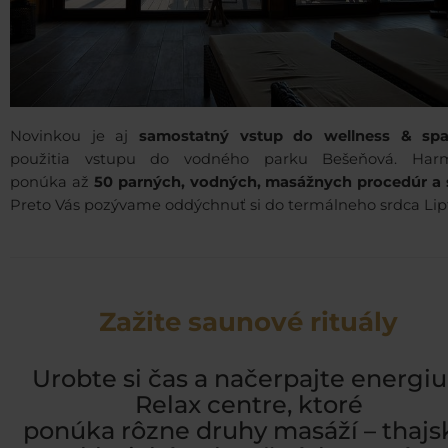
Novinkou je aj
samostatný vstup do wellness & s
použitia vstupu do vodného parku Bešeňová. Har
ponúka až
50 parných, vodných, masážnych procedúr a 
Preto Vás pozývame oddýchnuť si do termálneho srdca Lip
Zažite saunové rituály
Urobte si čas a načerpajte energiu
Relax centre, ktoré
ponúka rôzne druhy masáží – thajs