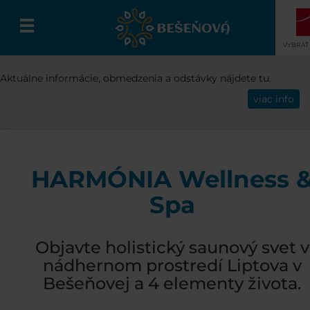
VYBRAŤ
STREDISKO
WELLNESS & SPA
HARMÓ
Aktuálne informácie, obmedzenia a odstávky nájdete tu.
Slovenčina
WELLNESS & SPA
viac info
HARMÓNIA Wellness 
Spa
Objavte holistický saunový svet v
nádhernom prostredí Liptova v
Bešeňovej a 4 elementy života.