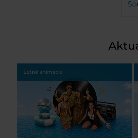
So
Aktuá
Letné animácie