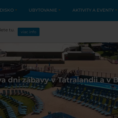
EDISKO
UBYTOVANIE
AKTIVITY A EVENTY
ete tu.
viac info
va dni zábavy v Tatralandii a v