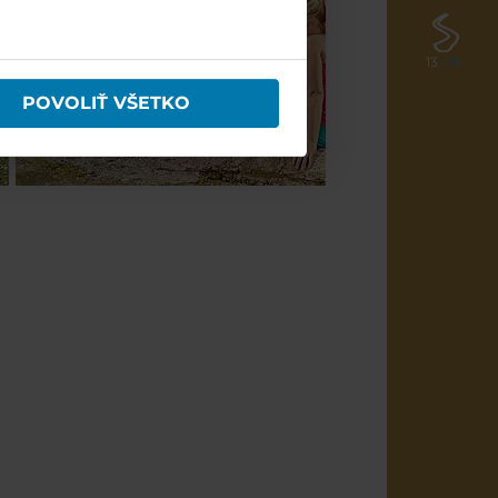
13
/ 13
POVOLIŤ VŠETKO