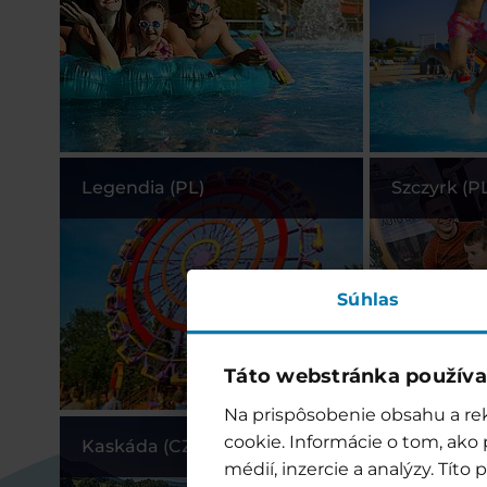
Legendia (PL)
Szczyrk (P
Súhlas
Táto webstránka používa
Na prispôsobenie obsahu a rek
cookie. Informácie o tom, ako
Kaskáda (CZ)
Ješted (CZ
médií, inzercie a analýzy. Tít