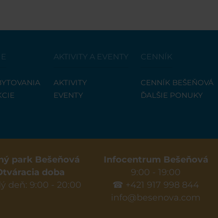
IE
AKTIVITY A EVENTY
CENNÍK
YTOVANIA
AKTIVITY
CENNÍK BEŠEŇOVÁ
KCIE
EVENTY
ĎALŠIE PONUKY
ný park Bešeňová
Infocentrum Bešeňová
Otváracia doba
9:00 - 19:00
ý deň: 9:00 - 20:00
☎ +421 917 998 844
info@besenova.com