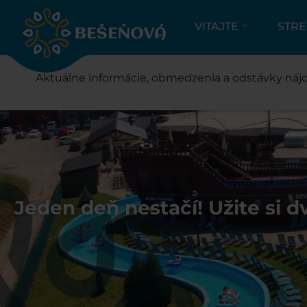
VITAJTE
STR
Aktuálne informácie, obmedzenia a odstávky nájd
Jeden deň nestačí! Užite si d