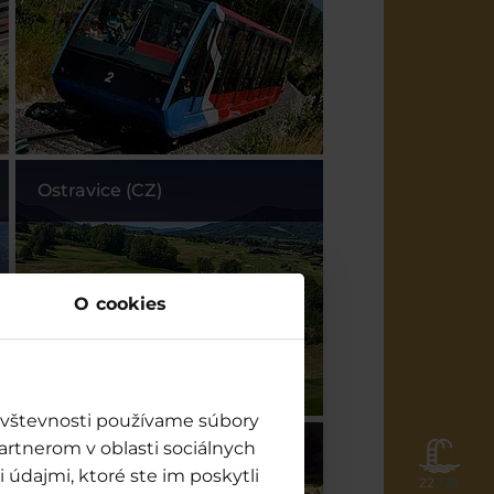
Ostravice (CZ)
O cookies
návštevnosti používame súbory
artnerom v oblasti sociálnych
Muttereralm Innsbruck (AT)
 údajmi, ktoré ste im poskytli
22
/ 23