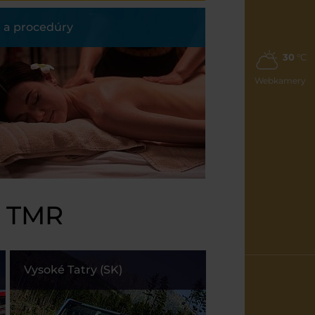
 a procedúry
30
°C
Webkamery
y TMR
Vysoké Tatry (SK)