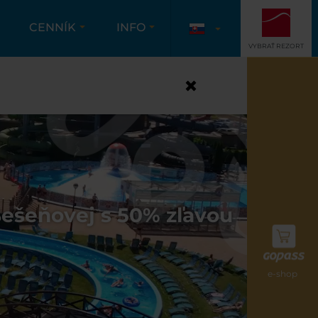
CENNÍK
INFO
VYBRAŤ REZORT
 Bešeňovej s 50% zľavou
e-shop