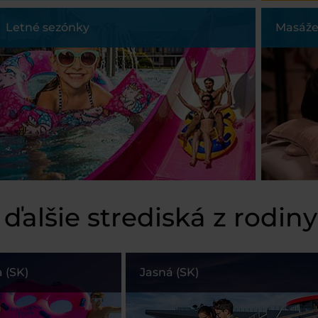
Letné sezónky
Masáže
 ďalšie strediská z rodin
 (SK)
Jasná (SK)