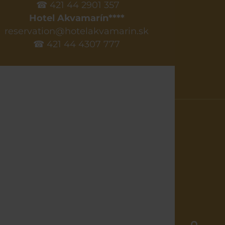
☎ 421 44 2901 357
Hotel Akvamarín****
reservation@hotelakvamarin.sk
☎ 421 44 4307 777