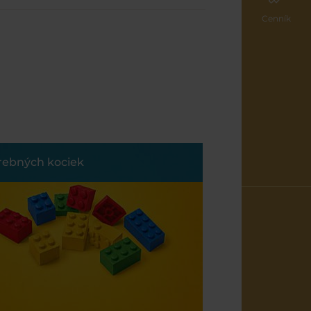
Cenník
arebných kociek