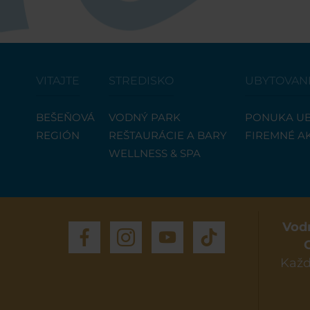
VITAJTE
STREDISKO
UBYTOVAN
BEŠEŇOVÁ
VODNÝ PARK
PONUKA UB
REGIÓN
REŠTAURÁCIE A BARY
FIREMNÉ A
WELLNESS & SPA
Vod
Každ