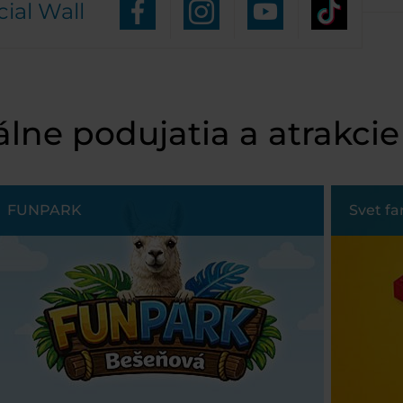
cial Wall
lne podujatia a atrakcie
FUNPARK
Svet f