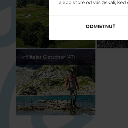
alebo ktoré od vás získali, keď 
ODMIETNUŤ
Mölltaler Gletscher (AT)