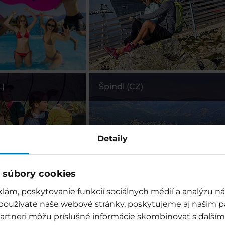
L)
Špindl (CZ)
Detaily
 súbory cookies
lám, poskytovanie funkcií sociálnych médií a analýzu 
 používate naše webové stránky, poskytujeme aj našim p
)
Ankogel (AT)
o partneri môžu príslušné informácie skombinovať s ďalšími