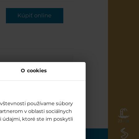
Kúpiť online
šeňovej!
O cookies
 vás čaká pohodlie, zábava
5. a 6.12.2025. 💦 Zohrejte
kend plný pohody
návštevnosti používame súbory
artnerom v oblasti sociálnych
 údajmi, ktoré ste im poskytli
23
/ 23