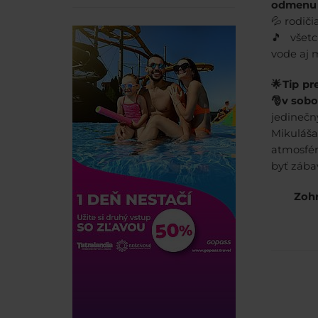
odmenu
💦 rodič
🎵 všet
vode aj 
🌟Tip pr
🎅v sobo
jedineč
Mikuláš
atmosfér
byť zába
Zohr