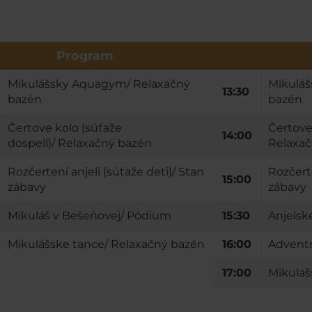
Program
Mikulášsky Aquagym/ Relaxačný
Mikulá
13:30
bazén
bazén
Čertove kolo (súťaže
Čertove 
14:00
dospelí)/ Relaxačný bazén
Relaxač
Rozčertení anjeli (súťaže deti)/ Stan
Rozčerte
15:00
zábavy
zábavy
Mikuláš v Bešeňovej/ Pódium
15:30
Anjelsk
Mikulášske tance/ Relaxačný bazén
16:00
Adventn
17:00
Mikuláš