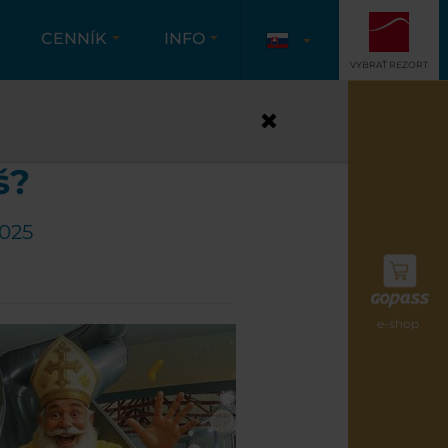
CENNÍK
INFO
VYBRAŤ REZORT
MÁCIE
š?
2025
e-shop