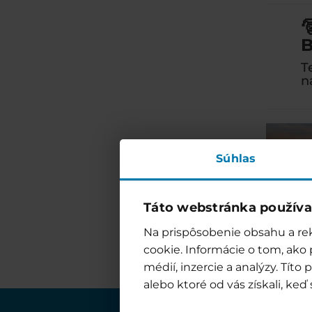

B
T
n
Súhlas
Táto webstránka používa
Na prispôsobenie obsahu a rek
cookie. Informácie o tom, ako
médií, inzercie a analýzy. Tít
alebo ktoré od vás získali, keď 