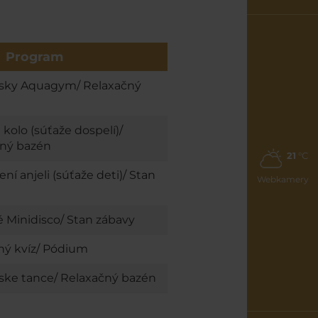
Program
šsky Aquagym/ Relaxačný
kolo (súťaže dospelí)/
ný bazén
21
°C
ní anjeli (súťaže deti)/ Stan
Webkamery
é Minidisco/ Stan zábavy
ý kvíz/ Pódium
ske tance/ Relaxačný bazén