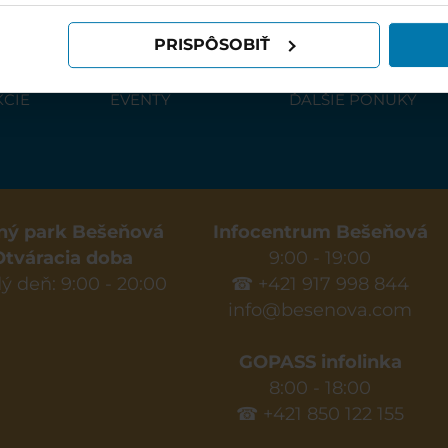
IE
AKTIVITY A EVENTY
CENNÍK
PRISPÔSOBIŤ
YTOVANIA
AKTIVITY
CENNÍK BEŠEŇOVÁ
KCIE
EVENTY
ĎALŠIE PONUKY
ný park Bešeňová
Infocentrum Bešeňová
Otváracia doba
9:00 - 19:00
ý deň: 9:00 - 20:00
☎ +421 917 998 844
info@besenova.com
GOPASS infolinka
8:00 - 18:00
☎ +421 850 122 155