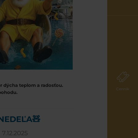
r dýcha teplom a radosťou.
Cenník
 pohodu.
NEDEĽA🧸
7.12.2025