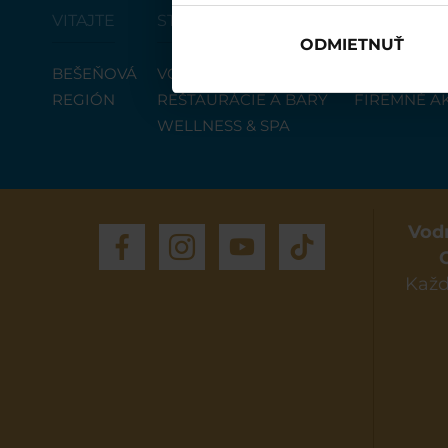
VITAJTE
STREDISKO
UBYTOVAN
ODMIETNUŤ
BEŠEŇOVÁ
VODNÝ PARK
PONUKA UB
REGIÓN
REŠTAURÁCIE A BARY
FIREMNÉ A
WELLNESS & SPA
Vod
Každ