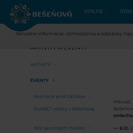
VITAJTE
STR
Aktuálne informácie, obmedzenia a odstávky nájd
AKTIVITY A EVENTY
AKTIVITY
EVENTY
Animácie plné zážitkov
Mikuláš,
SUNSET večery v Bešeňovej
Bešeňove
smiechu,
Noc saunových rituálov
🍬
6.12.
s