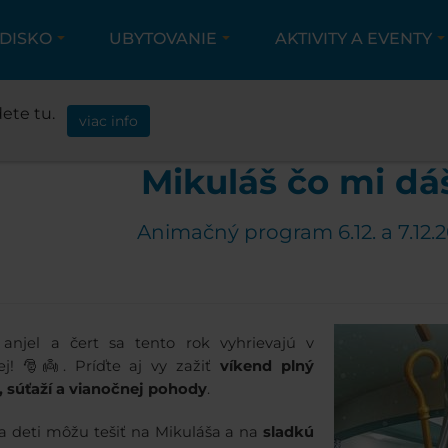
EDISKO
UBYTOVANIE
AKTIVITY A EVENTY
AKTIVITY A EVENTY
EVENTY
MIKULÁŠSKE ANI
ete tu.
viac info
Mikuláš čo mi dá
Animačný program 6.12. a 7.12.
 anjel a čert sa tento rok vyhrievajú v
j! 🎅👼. Príďte aj vy zažiť
víkend plný
 súťaží a vianočnej pohody
.
a deti môžu tešiť na Mikuláša
a
na
sladkú