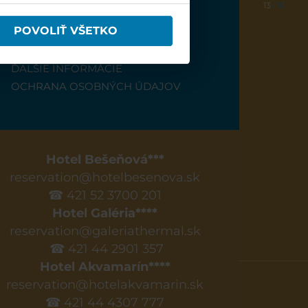
13
/ 13
INFO
POVOLIŤ VŠETKO
BEŠEŇOVÁ
ĎALŠIE INFORMÁCIE
OCHRANA OSOBNÝCH ÚDAJOV
Hotel Bešeňová***
reservation@hotelbesenova.sk
☎ 421 52 3700 201
Hotel Galéria****
reservation@galeriathermal.sk
☎ 421 44 2901 357
Hotel Akvamarín****
reservation@hotelakvamarin.sk
☎ 421 44 4307 777