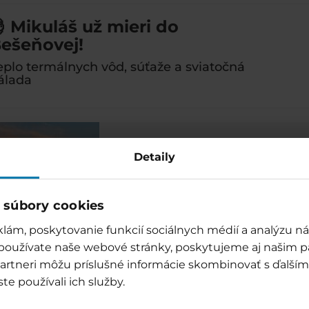
 Mikuláš už mieri do
ešeňovej!
eplo termálnych vôd, súťaže a sviatočná
álada
🎅 Mikulášsky víkend v Be
Detaily
Ubytujte sa v Hoteli Akvamarín, kde
pre deti a večerný animačný program 
sa, zrelaxujte a užite si sviatočný ví
 súbory cookies
lám, poskytovanie funkcií sociálnych médií a analýzu 
 používate naše webové stránky, poskytujeme aj našim p
o partneri môžu príslušné informácie skombinovať s ďalšími
ste používali ich služby.