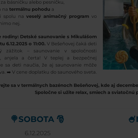
za básničku alebo pesničku,
ia na
termálnu pohodu
a
ci spolu na
veselý animačný program
vo
mimo nej.
e rodiny: Detské saunovanie s Mikulášom
tu 6.12.2025 o 11:00.
V Bešeňovej čaká deti
ný zážitok – saunovanie v spoločnosti
a, anjela a čerta! V teplej a bezpečnej
e sa deti naučia, že aj saunovanie môže
va. ➡️ V cene doplatku do saunového sveta.
ejte sa v termálnych bazénoch Bešeňovej, kde aj decembe
Spoločne si užite relax, smiech a sviatočnú
🍭SOBOTA 🎅
🍧
6.12.2025