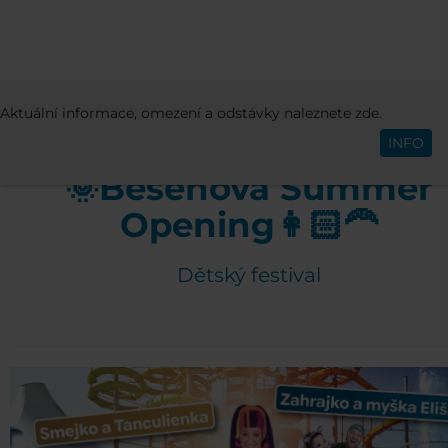
AKTIVITY A EVENTY
EVENTY
BEŠEŇO
Aktuální informace, omezení a odstávky naleznete zde.
Čeština
SUMMER OPENING 2026
INFO
🌞Bešeňová Summer
Opening👩🏻‍🦰
Dětský festival