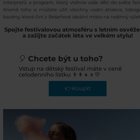
interpretů a program, který vtáhne vaše děti do světa fan
Kromě toho si můžete užít všechny vodní atrakce, tobog
bazény, které činí z Bešeňové ideální místo na rodinný výlet
Spojte festivalovou atmosféru s letním osvěž
a zažijte začátek léta ve velkém stylu!
🎈
Chcete být u toho?
Vstup na dětský festival máte v ceně
celodenního lístku 👨‍👩‍👧‍👦💛
👉Koupit