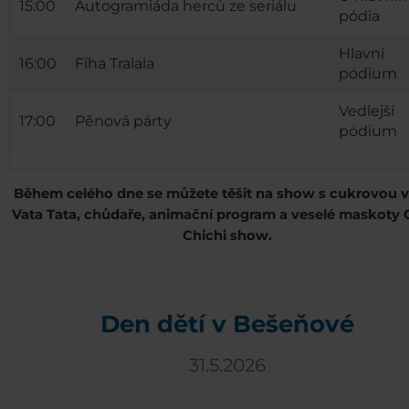
15:00
Autogramiáda herců ze seriálu
pódia
Hlavní
16:00
Fíha Tralala
pódium
Vedlejší
17:00
Pěnová párty
pódium
Během celého dne se můžete těšit na show s cukrovou 
Vata Tata, chůdaře, animační program a veselé maskoty 
Chichi show.
Den dětí v Bešeňové
31.5.2026