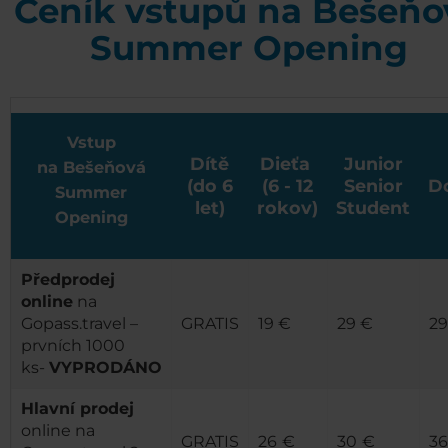
Ceník vstupů na Bešeňo
Summer Opening
Vstup
Dítě
Dieťa
Junior
na Bešeňová
(do 6
(6 - 12
Senior
D
Summer
let)
rokov)
Student
Opening
Předprodej
online
na
Gopass.travel –
GRATIS
19 €
29 €
29
prvních 1000
ks-
VYPRODÁNO
Hlavní prodej
online na
GRATIS
26
€
30
€
36