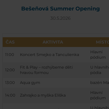
Bešeňová Summer Opening
30.5.2026
ČAS
AKTIVITA
MÍST
Hlavní
11:00
Koncert Smejko a Tanculienka
pódium
Fit & Play – rozhýbeme děti
U hlavní
12:00
hravou formou
pódia
13:00
Aqua gym
bazén Ma
Hlavní
14:00
Zahrajko a myška Eliška
pódium
U hlavní