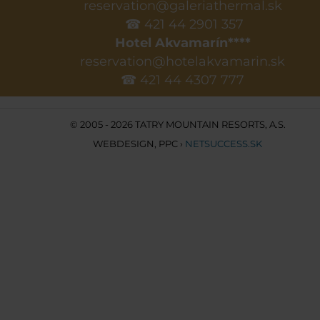
reservation@galeriathermal.sk
☎ 421 44 2901 357
Hotel Akvamarín****
reservation@hotelakvamarin.sk
☎ 421 44 4307 777
© 2005 - 2026 TATRY MOUNTAIN RESORTS, A.S.
WEBDESIGN
,
PPC
›
NETSUCCESS.SK