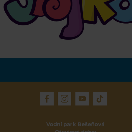
Vodní park Bešeňová
Otevírací doba: