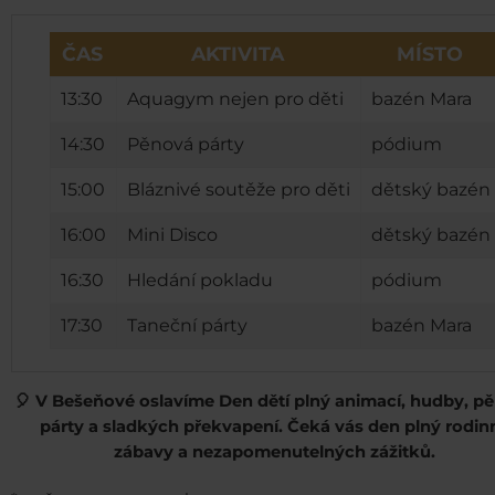
ČAS
AKTIVITA
MÍSTO
13:30
Aquagym nejen pro děti
bazén Mara
14:30
Pěnová párty
pódium
15:00
Bláznivé soutěže pro děti
dětský bazén
16:00
Mini Disco
dětský bazén
16:30
Hledání pokladu
pódium
17:30
Taneční párty
bazén Mara
🎈 V Bešeňové oslavíme Den dětí plný animací, hudby, p
párty a sladkých překvapení. Čeká vás den plný rodin
zábavy a nezapomenutelných zážitků.