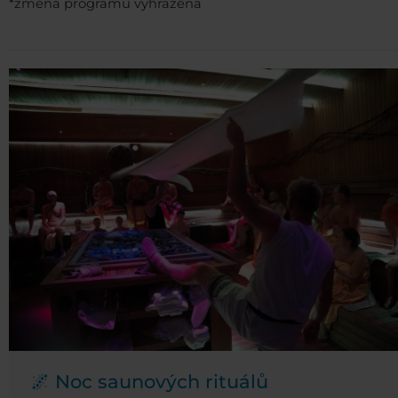
*změna programu vyhrazena
🌌 Noc saunových rituálů