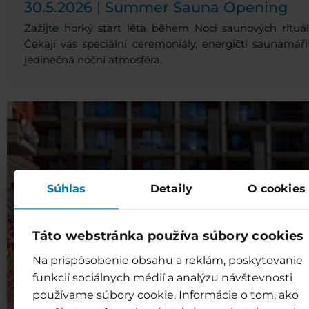
30.5.2026 | Summer Sauna Opening
Zažijte horký start léta během Noci saunových rituál
Čekají vás speciální ceremoniály, energičtí saunamáři
jedinečná noční atmosféra.
Súhlas
Detaily
O cookies
Táto webstránka používa súbory cookies
Na prispôsobenie obsahu a reklám, poskytovanie
funkcií sociálnych médií a analýzu návštevnosti
používame súbory cookie. Informácie o tom, ako