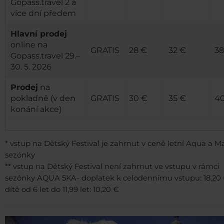
Gopass.travel 2 a
více dní předem
Hlavní prodej
online na
GRATIS
28 €
32 €
38
Gopass.travel 29.–
30. 5. 2026
Prodej
na
pokladně (v den
GRATIS
30 €
35 €
4
konání akce)
* vstup na Dětský Festival je zahrnut v ceně letní Aqua a M
sezónky
** vstup na Dětský Festival není zahrnut ve vstupu v rámci
sezónky AQUA 5KA- doplatek k celodennímu vstupu: 18,20 
dítě od 6 let do 11,99 let: 10,20 €