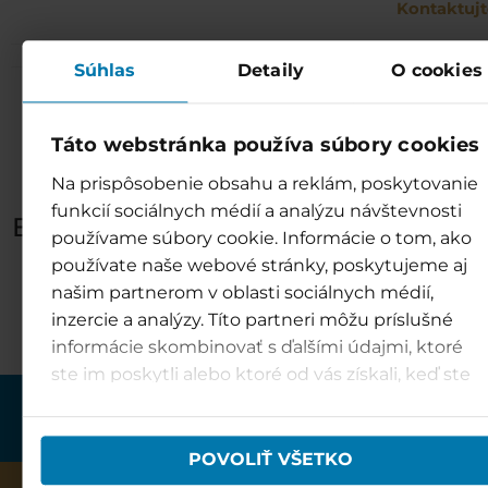
Kontaktujt
Súhlas
Detaily
O cookies
Všechny novinky
Táto webstránka používa súbory cookies
Na prispôsobenie obsahu a reklám, poskytovanie
Prohlédněte si novinky vodního pa
funkcií sociálnych médií a analýzu návštevnosti
Bešeňová a vyberte si ze široké nab
používame súbory cookie. Informácie o tom, ako
připravovaných akcí.
používate naše webové stránky, poskytujeme aj
VŠECHNY NOVINKY
našim partnerom v oblasti sociálnych médií,
inzercie a analýzy. Títo partneri môžu príslušné
informácie skombinovať s ďalšími údajmi, ktoré
ste im poskytli alebo ktoré od vás získali, keď ste
používali ich služby.
POVOLIŤ VŠETKO