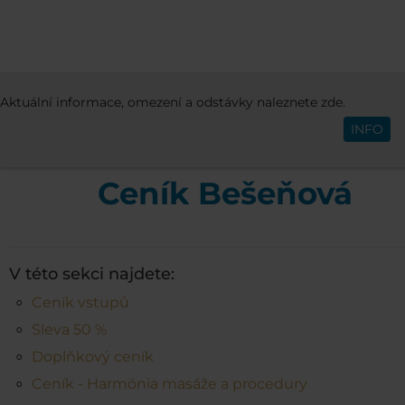
CENÍK
CENÍK BEŠEŇOVÁ
Aktuální informace, omezení a odstávky naleznete zde.
Čeština
INFO
Ceník Bešeňová
V této sekci najdete:
Ceník vstupů
Sleva 50 %
Doplňkový ceník
Ceník - Harmónia masáže a procedury