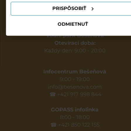
PRISPÔSOBIŤ
ODMIETNUŤ
Vodní park Bešeňová
Otevírací doba:
Každý den: 9:00 - 20:00
Infocentrum Bešeňová
9:00 - 19:00
info@besenova.com
☎ +421 917 998 844
GOPASS infolinka
8:00 - 18:00
☎ +421 850 122 155