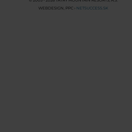
© 2005 - 2026 TATRY MOUNTAIN RESORTS, A.S.
WEBDESIGN
,
PPC
›
NETSUCCESS.SK