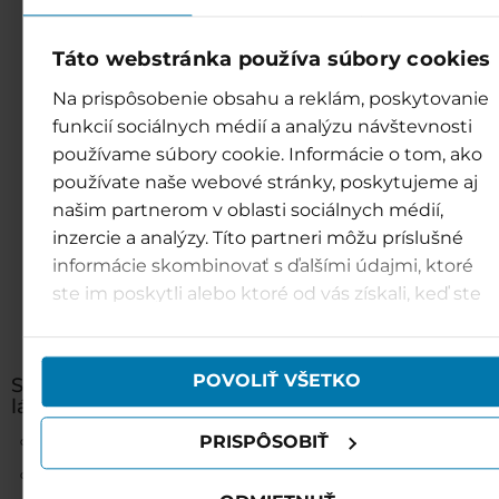
Táto webstránka používa súbory cookies
Na prispôsobenie obsahu a reklám, poskytovanie
funkcií sociálnych médií a analýzu návštevnosti
používame súbory cookie. Informácie o tom, ako
používate naše webové stránky, poskytujeme aj
našim partnerom v oblasti sociálnych médií,
inzercie a analýzy. Títo partneri môžu príslušné
informácie skombinovať s ďalšími údajmi, ktoré
ste im poskytli alebo ktoré od vás získali, keď ste
používali ich služby.
POVOLIŤ VŠETKO
Speciálně označené sběrné nádoby na vratné P
láhve ve Vodním parku Bešeňová naleznete:
u hlavních pokladen
PRISPÔSOBIŤ
u restaurace Bistro