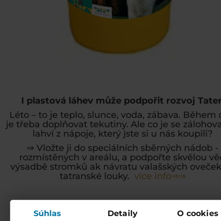
I plastová láhev může podpořit rozvoj Tater
Léto – to je teplo, slunce, voda, zábava. Během
je třeba doplňovat tekutiny. Ale co je se záloho
lahví z nápoje, který jste si u nás koupili?
⇒ Vložte ji do speciálních sběrných nádob -
rozmístěných v areálu, a podpořte skvělou vě
výsadbě stromků ak návratu valašských oveček
tatranské louky.
více info⇒⇒
Súhlas
Detaily
O cookies