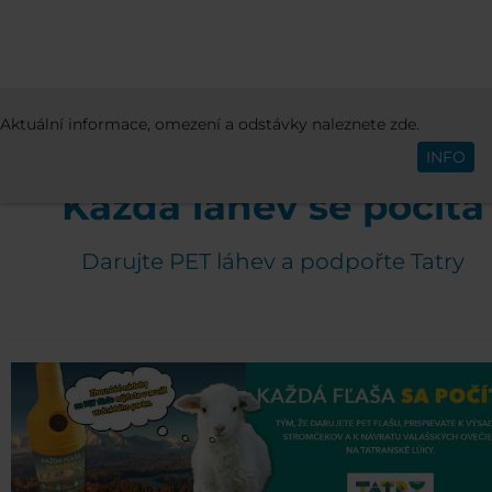
AKTIVITY A EVENTY
AKTIVITY
KAŽDÁ L
Aktuální informace, omezení a odstávky naleznete zde.
Čeština
SE POČÍTÁ
INFO
Každá láhev se počítá
Darujte PET láhev a podpořte Tatry