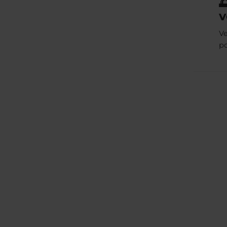

v
Ve
p