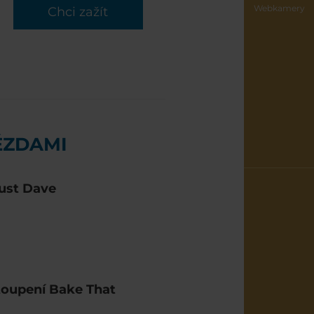
Webkamery
Chci zažít
ĚZDAMI
Just Dave
stoupení Bake That