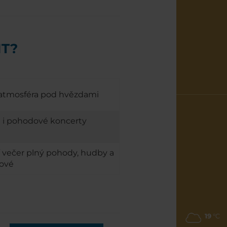
IT?
 atmosféra pod hvězdami
J i pohodové koncerty
í večer plný pohody, hudby a
ňové
19
°C