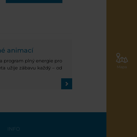
lné animací
 a program plný energie pro
Mapa
éta užije zábavu každý – od
INFO