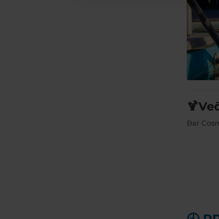
🍹Več
Bar Cosm