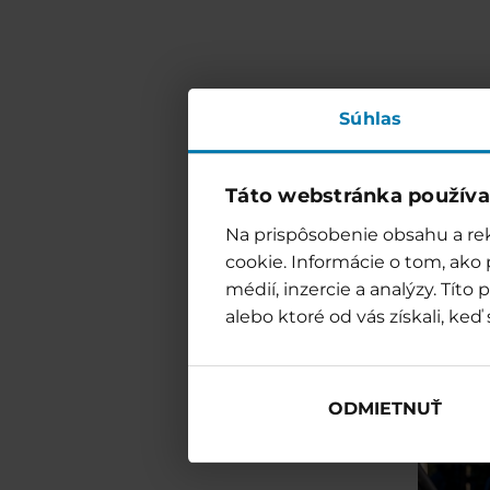
Súhlas
Táto webstránka používa
Na prispôsobenie obsahu a rek
cookie. Informácie o tom, ako
médií, inzercie a analýzy. Tít
alebo ktoré od vás získali, keď 
ODMIETNUŤ