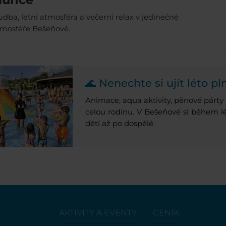
dba, letní atmosféra a večerní relax v jedinečné
tmosféře Bešeňové.
🌊 Nenechte si ujít léto p
Animace, aqua aktivity, pěnové párty
celou rodinu. V Bešeňové si během l
dětí až po dospělé.
AKTIVITY A EVENTY
CENÍK