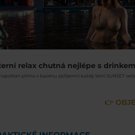
erní relax chutná nejlépe s drinkem
opolitan přímo v bazénu zpříjemní každý letní SUNSET veče
OBJE