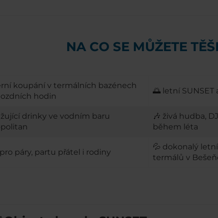
NA CO SE MŮŽETE TĚŠ
erní koupání v termálních bazénech
🌅 letní SUNSET
pozdních hodin
ěžující drinky ve vodním baru
🎶 živá hudba, D
politan
během léta
💦 dokonalý letn
pro páry, partu přátel i rodiny
termálů v Beše