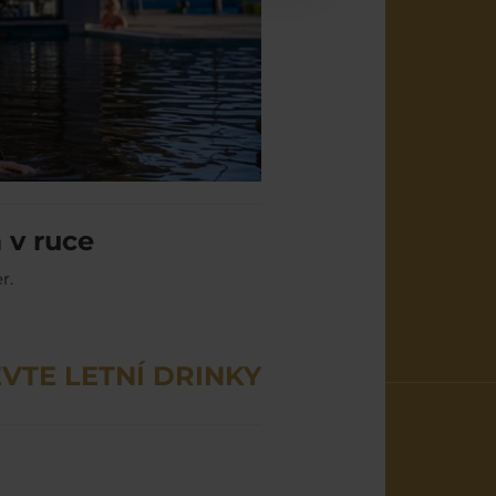
 v ruce
r.
VTE LETNÍ DRINKY 👉