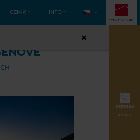
CENÍK
INFO
VYBRAT RESORT
BEŠEŇOVÉ
ŠEŇOVÉ
ECH
e-shop