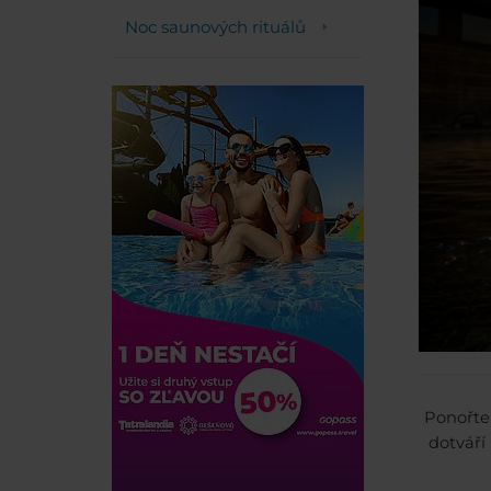
Noc saunových rituálů
Ponořte
dotváří