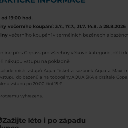
PRAKTICKÉ INFORMACE
p
od 19:00 hod.
ny večerního koupání: 3.7., 17.7., 31.7. 14.8. a 28.8.2026
iny
večerního koupání v termálních bazénech a bazéno
online přes Gopass pro všechny věkové kategorie, děti d
při nákupu vstupu na pokladně
 celodenních vstupů Aqua Ticket a sezónek Aqua a Maxi m
vstupu do bazénů a na tobogány.AQUA 5KA a držitelé Gopass
ímu vstupu po 20:00 činí 15 €.
rogramu vyhrazena.
Zažijte léto i po západu
lunce