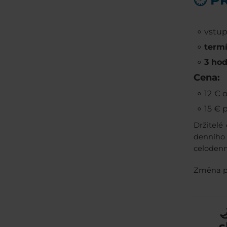
🕘 
vstu
termí
3 hod
Cena:
12 € 
15 € 
Držitelé
denního 
celodenn
Změna p

s