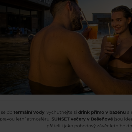
 se do
termální vody
, vychutnejte si
drink přímo v bazénu
a 
 pravou letní atmosféru.
SUNSET večery v Bešeňové
jsou ideá
přáteli i jako pohodový závěr letního dn