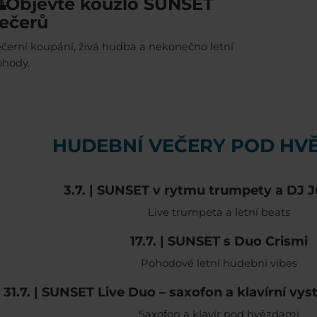
Objevte kouzlo SUNSET
ečerů
černí koupání, živá hudba a nekonečno letní
ohody.
HUDEBNÍ VEČERY POD HV
3.7. | SUNSET v rytmu trumpety a DJ 
Live trumpeta a letní beats
17.7. | SUNSET s Duo Crismi
Pohodové letní hudební vibes
31.7. | SUNSET Live Duo – saxofon a klavírní vy
Saxofon a klavír pod hvězdami