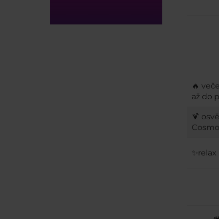
🔥 več
až do 
🍹 osv
Cosmo
✨relax 