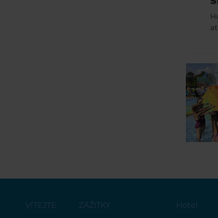
Hu
a
VÍTEJTE
ZÁŽITKY
Hotel