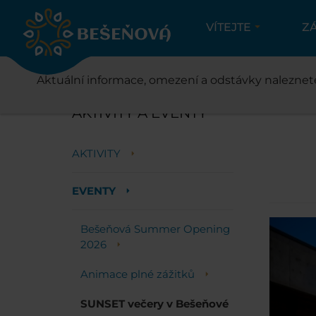
VÍTEJTE
Z
A
Aktuální informace, omezení a odstávky naleznet
AKTIVITY A EVENTY
AKTIVITY
EVENTY
Bešeňová Summer Opening
2026
Animace plné zážitků
SUNSET večery v Bešeňové