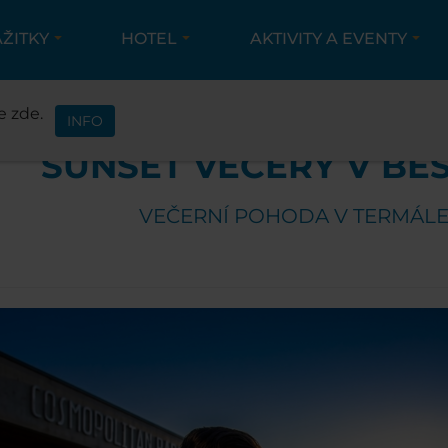
ÁŽITKY
HOTEL
AKTIVITY A EVENTY
KTIVITY A EVENTY
EVENTY
SUNSET VEČERY V 
e zde.
INFO
SUNSET VEČERY V BE
VEČERNÍ POHODA V TERMÁL