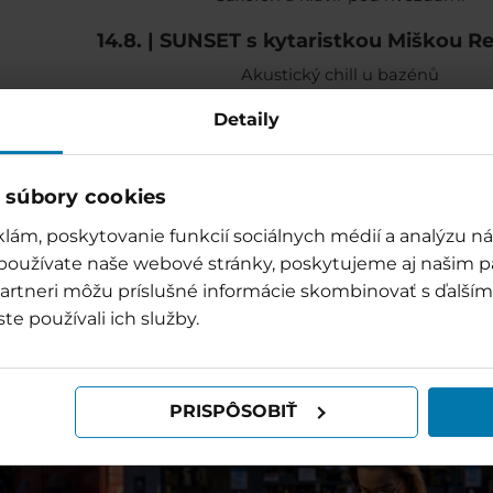
14.8. | SUNSET s kytaristkou Miškou 
Akustický chill u bazénů
28.8. | SUNSET s kapelou RK Jazz
Detaily
Jazzový večer plný pohody
 súbory cookies
lám, poskytovanie funkcií sociálnych médií a analýzu 
 používate naše webové stránky, poskytujeme aj našim p
o partneri môžu príslušné informácie skombinovať s ďalšími
ste používali ich služby.
PRISPÔSOBIŤ