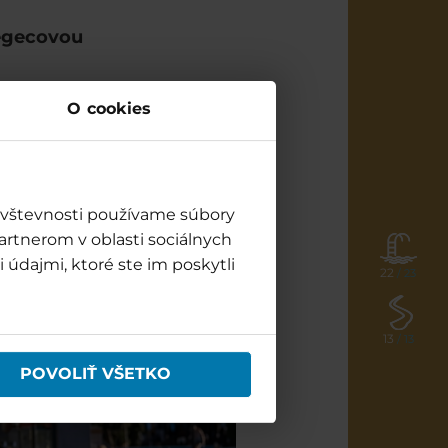
Regecovou
 Band
O cookies
návštevnosti používame súbory
artnerom v oblasti sociálnych
 údajmi, ktoré ste im poskytli
22
/ 23
13
/ 13
POVOLIŤ VŠETKO