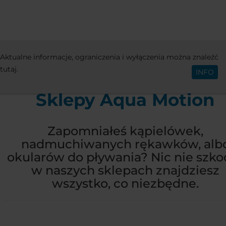
ATRAKCJE
SKLEPY
SKLEPY AQUA MO
Aktualne informacje, ograniczenia i wyłączenia można znaleźć
Polski
tutaj.
INFO
Sklepy Aqua Motion
Zapomniałeś kąpielówek,
nadmuchiwanych rękawków, alb
okularów do pływania? Nic nie szkod
w naszych sklepach znajdziesz
wszystko, co niezbędne.