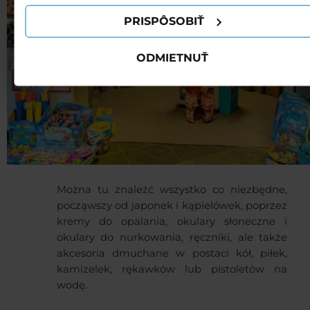
PRISPÔSOBIŤ
ODMIETNUŤ
Można tu znaleźć wszystko co niezbędne,
począwszy od japonek i kąpielówek, poprzez
kremy do opalania, okulary słoneczne i
okulary do nurkowania, ręczniki, ale także
akcesoria dmuchane w postaci kół, piłek,
kamizelek, rękawków lub pistoletów na
wodę.