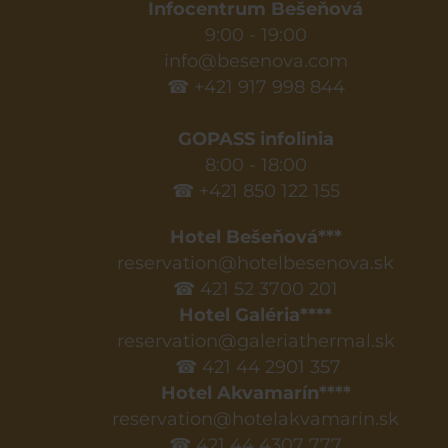
Infocentrum Bešeňová
9:00 - 19:00
info@besenova.com
☎ +421 917 998 844
GOPASS infolinia
8:00 - 18:00
☎ +421 850 122 155
Hotel Bešeňová***
reservation@hotelbesenova.sk
☎ 421 52 3700 201
Hotel Galéria****
reservation@galeriathermal.sk
☎ 421 44 2901 357
Hotel Akvamarín****
reservation@hotelakvamarin.sk
☎ 421 44 4307 777