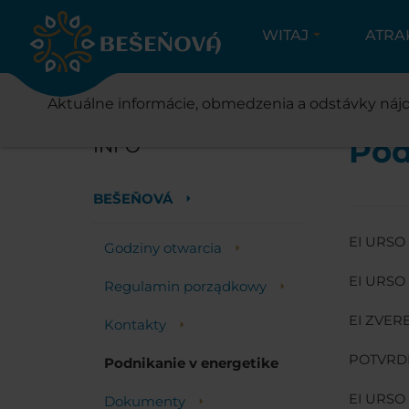
WITAJ
ATRA
Aktuálne informácie, obmedzenia a odstávky nájd
Pod
INFO
BEŠEŇOVÁ
EI URSO 
Godziny otwarcia
EI URSO 
Regulamin porządkowy
EI ZVER
Kontakty
POTVRDE
Podnikanie v energetike
EI URSO
Dokumenty