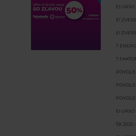
EI URSO
EI ZVER
EI ZVER
T ENERG
T FAKTO
POVOLEN
POVOLEN
POVOLENI
EI URSO
ŠK 2025 