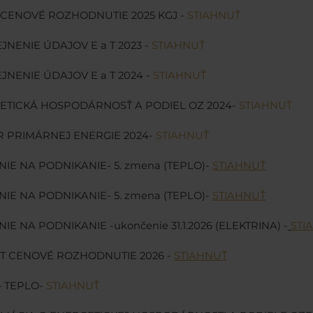
 CENOVÉ ROZHODNUTIE 2025 KGJ -
STIAHNUŤ
EJNENIE ÚDAJOV E a T 2023 -
STIAHNUŤ
EJNENIE ÚDAJOV E a T 2024 -
STIAHNUŤ
ETICKÁ HOSPODÁRNOSŤ A PODIEL OZ 2024-
STIAHNUŤ
R PRIMÁRNEJ ENERGIE 2024-
STIAHNUŤ
IE NA PODNIKANIE- 5. zmena (TEPLO)-
STIAHNUŤ
IE NA PODNIKANIE- 5. zmena (TEPLO)-
STIAHNUŤ
E NA PODNIKANIE -ukončenie 31.1.2026 (ELEKTRINA) -
STI
 T CENOVÉ ROZHODNUTIE 2026 -
STIAHNUŤ
– TEPLO-
STIAHNUŤ