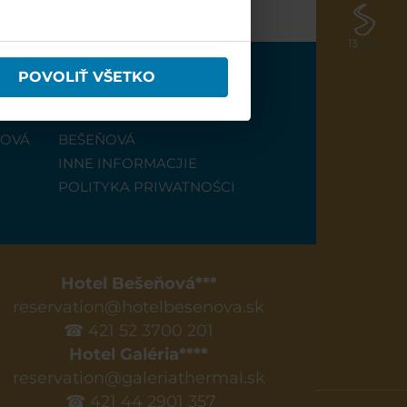
13
/ 13
POVOLIŤ VŠETKO
INFO
ŇOVÁ
BEŠEŇOVÁ
INNE INFORMACJIE
POLITYKA PRIWATNOŚCI
Hotel Bešeňová***
reservation@hotelbesenova.sk
☎ 421 52 3700 201
Hotel Galéria****
reservation@galeriathermal.sk
☎ 421 44 2901 357