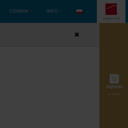
CENNIK
INFO
ODKRYJ TMR
IKE
e-shop