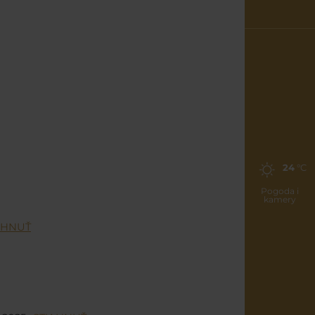
24
°C
Pogoda i
kamery
AHNUŤ