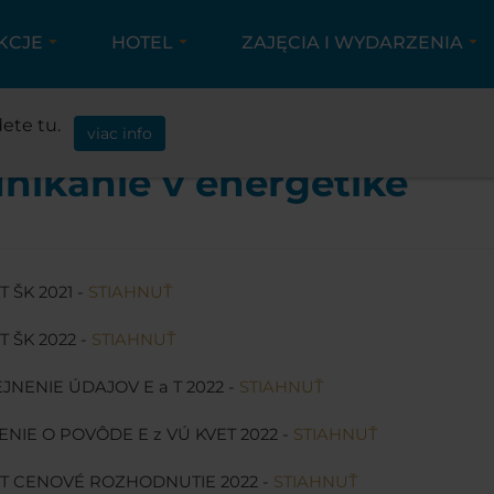
KCJE
HOTEL
ZAJĘCIA I WYDARZENIA
INFO
BEŠEŇOVÁ
PODNIKANIE V ENERGET
ete tu.
viac info
nikanie v energetike
T ŠK 2021 -
STIAHNUŤ
T ŠK 2022 -
STIAHNUŤ
EJNENIE ÚDAJOV E a T 2022 -
STIAHNUŤ
NIE O POVÔDE E z VÚ KVET 2022 -
STIAHNUŤ
 T CENOVÉ ROZHODNUTIE 2022 -
STIAHNUŤ