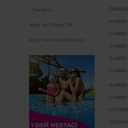
ŠTANDAR
Transport
EI URSO
INNE INFORMACJIE
EI URSO
POLITYKA PRIWATNOŚCI
EI URSO
EI URSO
EI URSO
EI URSO 
EI URSO 
EI ZVERE
POTVRDE