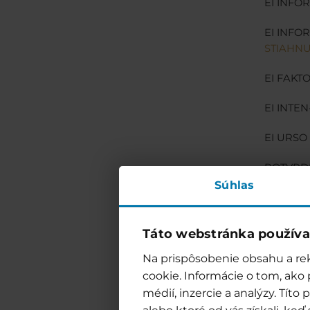
EI INFO
EI INFO
STIAHN
EI FAKT
EI INTE
EI URSO
POTVRDE
Súhlas
POTVRDE
Táto webstránka používa
Na prispôsobenie obsahu a rek
cookie. Informácie o tom, ako
médií, inzercie a analýzy. Tít