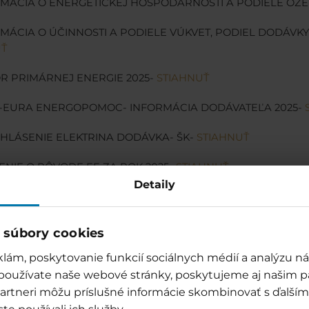
RMÁCIA O ENERGETICKEJ HOSPODÁRNOSTI A PODIELE OZE
RMÁCIA O ÚČINNOSTI A PODIELE VÚKVET, PODIEL DODÁVKY
UŤ
OR PRIMÁRNEJ ENERGIE 2025-
STIAHNUŤ
N-EURA ENERGOPOMOC- INFORMÁCIA DODÁVATEĽA 2025-
 HLÁSENIE ELEKTRINA DODÁVKA- ŠK-
STIAHNUŤ
NIE O PÔVODE EE ZA ROK 2025-
STIAHNUŤ
Detaily
NIE O PÔVODE EE ZA JANUÁR 2026-
STIAHNUŤ
 súbory cookies
lám, poskytovanie funkcií sociálnych médií a analýzu 
 používate naše webové stránky, poskytujeme aj našim p
o partneri môžu príslušné informácie skombinovať s ďalšími