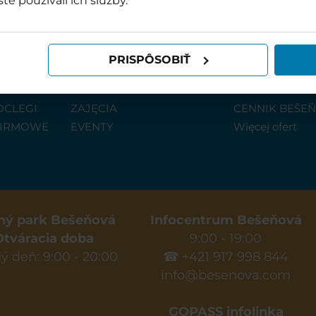
ste používali ich služby.
PRISPÔSOBIŤ
ZAJĘCIA I WYDARZENIA
CENNIK
OCLEGI
ZAJĘCIA
CENNIK BEŠE
FIRMOWE
EVENTY
Więcej ofert
ný park Bešeňová
Infocentrum Bešeňová
Otváracia doba
9:00 - 19:00
ý deň: 9:00 - 20:00
☎ +421 917 998 844
info@besenova.com
GOPASS infolinka