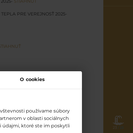
 2025-
STIAHNUŤ
 TEPLA PRE VEREJNOSŤ 2025-
STIAHNUŤ
O cookies
návštevnosti používame súbory
artnerom v oblasti sociálnych
 údajmi, ktoré ste im poskytli
23
/ 23