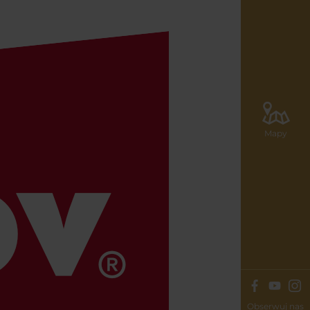
Mapy
Obserwuj nas