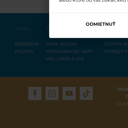
alebo ktoré od vás získali, keď 
ODMIETNUŤ
WITAJ
ATRAKCJE
Hotel
BEŠEŇOVÁ
PARK WODNY
OFERTA N
REGION
RESTAURACJE I BARY
IMPREZY 
WELLNESS & SPA
Vod
Každ