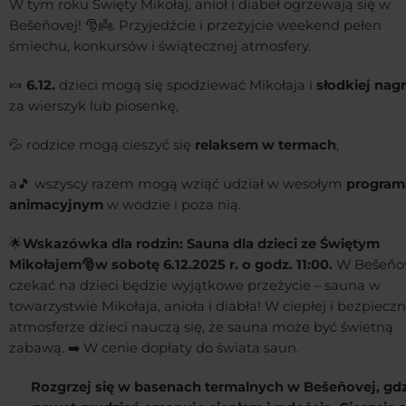
W tym roku Święty Mikołaj, anioł i diabeł ogrzewają się w
Bešeňovej! 🎅👼. Przyjedźcie i przeżyjcie weekend pełen
śmiechu, konkursów i świątecznej atmosfery.
🍬
6.12.
dzieci mogą się spodziewać Mikołaja i
słodkiej nag
za wierszyk lub piosenkę,
💦 rodzice mogą cieszyć się
relaksem w termach
,
a🎵 wszyscy razem mogą wziąć udział w wesołym
program
animacyjnym
w wodzie i poza nią.
🌟
Wskazówka dla rodzin:
Sauna dla dzieci ze Świętym
Mikołajem🎅w sobotę 6.12.2025 r. o godz. 11:00.
W Bešeňo
czekać na dzieci będzie wyjątkowe przeżycie – sauna w
towarzystwie Mikołaja, anioła i diabła! W ciepłej i bezpieczn
atmosferze dzieci nauczą się, że sauna może być świetną
zabawą. ➡️ W cenie dopłaty do świata saun.
Rozgrzej się w basenach termalnych w Bešeňovej, gdz