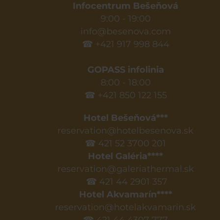
Infocentrum Bešeňová
9:00 - 19:00
info@besenova.com
☎ +421 917 998 844
GOPASS infolinia
8:00 - 18:00
☎ +421 850 122 155
Hotel Bešeňová***
reservation@hotelbesenova.sk
☎ 421 52 3700 201
Hotel Galéria****
reservation@galeriathermal.sk
☎ 421 44 2901 357
Hotel Akvamarín****
reservation@hotelakvamarin.sk
☎ 421 44 4307 777