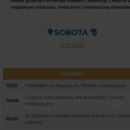
nawet grudzień emanuje ciepłem i radością. Cieszcie s
wspólnym relaksem, śmiechem i świąteczną atmosfer
🍭SOBOTA 🎅
6.12.2025
Program
13:30
Mikołajkowy Aquagym / Basen relaksacyjny
Czarcie koło (zawody dla dorosłych) / Basen
14:00
relaksacyjny
Rozbrykane aniołki (zawody dla dzieci) / Nam
15:00
zabawy