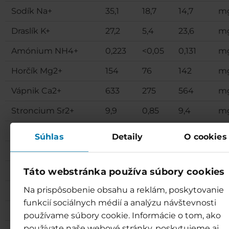
Sodík Na+
35,1
18,7
14,7
mg
Draslík K+
27,2
5,4
23,6
mg
Amónium NH4+
0,223
<0,05
0,131
mg
Horčík Mg2+
154
76
142
mg
Vápnik Ca2+
633
275
564
mg
Stroncium Sr2+
9,9
0,85
9,4
mg
Železo Fe2+
<0,10
<0,10
<0,10
mg
Súhlas
Detaily
O cookies
Mangán Mn2+
0,14
0,016
0,031
mg
Bárium Ba2+
0,033
0,044
0,037
mg
Táto webstránka používa súbory cookies
Na prispôsobenie obsahu a reklám, poskytovanie
Hliník Al3+
0,88
0,043
<0,020
mg
funkcií sociálnych médií a analýzu návštevnosti
Fluoridy F-
1,66
0,291
1,77
mg
používame súbory cookie. Informácie o tom, ako
používate naše webové stránky, poskytujeme aj