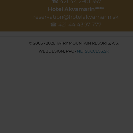
☎ 421 44 2901 357
Hotel Akvamarín****
reservation@hotelakvamarin.sk
☎ 421 44 4307 777
© 2005 - 2026 TATRY MOUNTAIN RESORTS, A.S.
WEBDESIGN
,
PPC
›
NETSUCCESS.SK