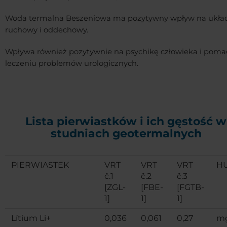
Woda termalna Beszeniowa ma pozytywny wpływ na ukła
ruchowy i oddechowy.
Wpływa również pozytywnie na psychikę człowieka i pom
leczeniu problemów urologicznych.
Lista pierwiastków i ich gęstość w
studniach geotermalnych
PIERWIASTEK
VRT
VRT
VRT
H
č.1
č.2
č.3
[ZGL-
[FBE-
[FGTB-
1]
1]
1]
Lítium Li+
0,036
0,061
0,27
mg