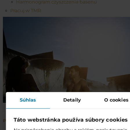
Harmonogram czyszczenia basenu
Pracuj w TMR
Súhlas
Detaily
O cookies
Táto webstránka používa súbory cookies
Powrót do domu