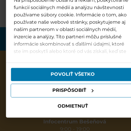
Na prispôsobenie obsahu a reklám, poskytovanie
Skontaktuj się z
funkcií sociálnych médií a analýzu návštevnosti
používame súbory cookie. Informácie o tom, ako
používate naše webové stránky, poskytujeme aj
našim partnerom v oblasti sociálnych médií,
inzercie a analýzy. Títo partneri môžu príslušné
informácie skombinovať s ďalšími údajmi, ktoré
ste im poskytli alebo ktoré od vás získali, keď ste
používali ich služby.
POVOLIŤ VŠETKO
PRISPÔSOBIŤ
Park wodny Besenova
Godziny otwarcia:
ODMIETNUŤ
Codziennie: 9:00 - 20:00
Infocentrum Bešeňová
9:00 - 19:00