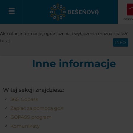
ODKRY
INFO
INNE INFORMACJIE
Aktualne informacje, ograniczenia i wyłączenia można znaleźć
Polski
tutaj.
INFO
Inne informacje
W tej sekcji znajdziesz:
365. Gopass
Zapłać za pomocą goX
GOPASS program
Komunikaty