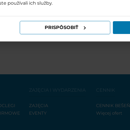
ste používali ich služby.
PRISPÔSOBIŤ
ZAJĘCIA I WYDARZENIA
CENNIK
OCLEGI
ZAJĘCIA
CENNIK BEŠE
FIRMOWE
EVENTY
Więcej ofert