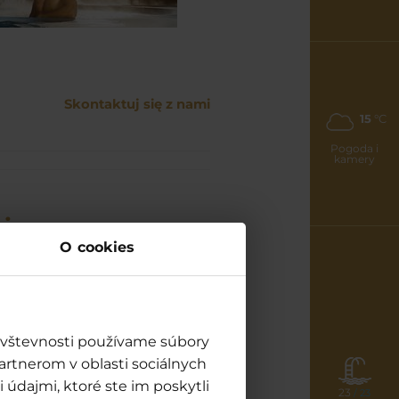
Skontaktuj się z nami
15
°C
Pogoda i
kamery
i
O cookies
ierać z szerokiej
eniach.
návštevnosti používame súbory
artnerom v oblasti sociálnych
 údajmi, ktoré ste im poskytli
23
/ 23