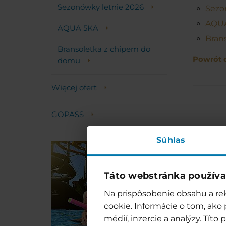
Sezonówky letnie 2026
Sezo
AQU
AQUA 5KA
Bran
Bransoletka z chipem do
Powrót 
domu
Więcej ofert
GOPASS
Súhlas
Zob
Táto webstránka používa
Na prispôsobenie obsahu a rek
cookie. Informácie o tom, ako
médií, inzercie a analýzy. Tít