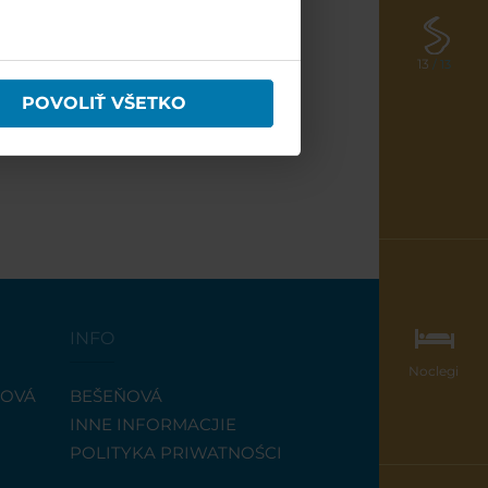
13
/ 13
POVOLIŤ VŠETKO
INFO
Noclegi
ŇOVÁ
BEŠEŇOVÁ
INNE INFORMACJIE
POLITYKA PRIWATNOŚCI