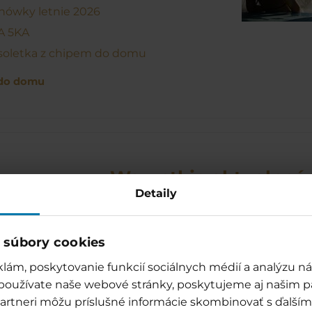
nówky letnie 2026
A 5KA
soletka z chipem do domu
do domu
Wszystkie aktualnośc
Detaily
acz nowy park wodny Bešeňová i wyb
gamy nadchodzących wydarz
 súbory cookies
AKTUALNOŚCI
lám, poskytovanie funkcií sociálnych médií a analýzu 
 používate naše webové stránky, poskytujeme aj našim p
o partneri môžu príslušné informácie skombinovať s ďalšími