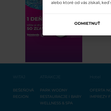
alebo ktoré od vás získali, keď 
ODMIETNUŤ
WITAJ
ATRAKCJE
Hotel
BEŠEŇOVÁ
PARK WODNY
OFERTA N
REGION
RESTAURACJE I BARY
IMPREZY 
WELLNESS & SPA