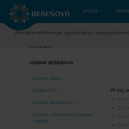
WITAJ
ATRA
EŠEŇOVÁ
Aktualne informacje, ograniczenia i wyłączenia mo
CENNIK
CENNIK BEŠEŇOVÁ
Cennik wejść
W tej s
Zniżka 50%
Cenn
Cennik dodatkowy
Zniż
Cennik - Harmónia masaże i
Cenn
zabiegi
Cenn