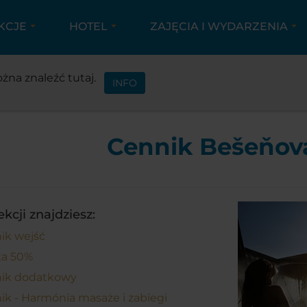
KCJE
HOTEL
ZAJĘCIA I WYDARZENIA
CENNIK
CENNIK BEŠEŇOVÁ
żna znaleźć tutaj.
INFO
Cennik Bešeňov
ekcji znajdziesz:
ik wejść
ka 50%
ik dodatkowy
ik - Harmónia masaże i zabiegi