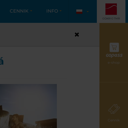
CENNIK
INFO
ODKRYJ TMR
á
e-shop
Cennik