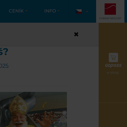
CENÍK
INFO
VYBRAT RESORT
IMACE
š?
2025
e-shop