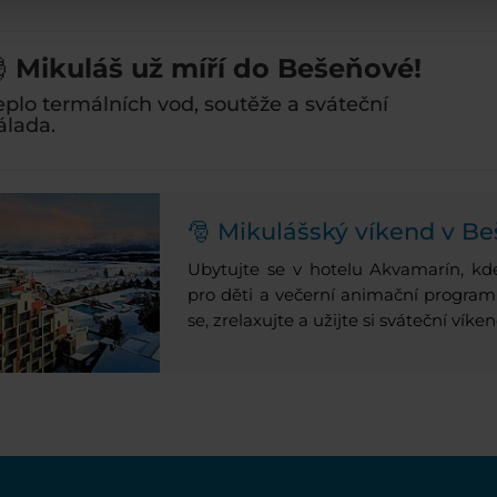

Mikuláš už míří do Bešeňové!
eplo termálních vod, soutěže a sváteční
álada.
🎅 Mikulášský víkend v B
Ubytujte se v hotelu Akvamarín, kd
pro děti a večerní animační program 5
se, zrelaxujte a užijte si sváteční vík