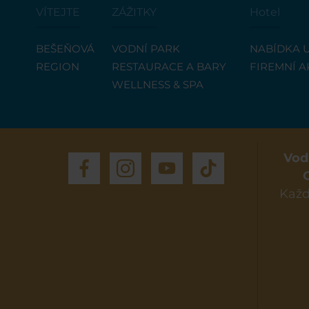
VÍTEJTE
ZÁŽITKY
Hotel
BEŠEŇOVÁ
VODNÍ PARK
NABÍDKA 
REGION
RESTAURACE A BARY
FIREMNÍ A
WELLNESS & SPA
Vod
Každ