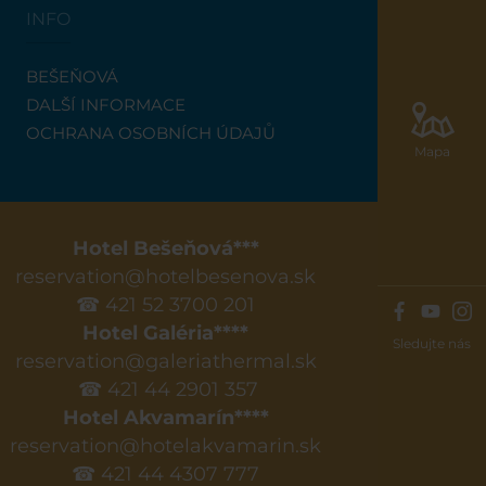
INFO
BEŠEŇOVÁ
DALŠÍ INFORMACE
OCHRANA OSOBNÍCH ÚDAJŮ
Mapa
Hotel Bešeňová***
reservation@hotelbesenova.sk
☎ 421 52 3700 201
Hotel Galéria****
Sledujte nás
reservation@galeriathermal.sk
☎ 421 44 2901 357
Hotel Akvamarín****
reservation@hotelakvamarin.sk
☎ 421 44 4307 777