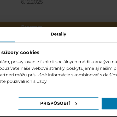
6.12.2025
Program
Detaily
Mikulášský Aquagym / Relaxační
Mikuláš
14:00
bazén
bazén
 súbory cookies
Čertovo kolo (soutěže pro dospělé) /
Čertovo 
14:30
Relaxační bazén
Relaxač
lám, poskytovanie funkcií sociálnych médií a analýzu 
 používate naše webové stránky, poskytujeme aj našim p
Roztřeštění andělé (soutěže pro
Roztřeš
15:30
o partneri môžu príslušné informácie skombinovať s ďalšími
děti) / Stan zábavy
děti) / 
ste používali ich služby.
Mikuláš v Bešeňové / Pódium
16:00
Andělsk
Mikulášské tance / Relaxační bazén
16:00
Kvíz/ P
PRISPÔSOBIŤ
17:00
Mikuláš