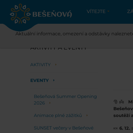
VÍTEJTE
Z
Aktuální informace, omezení a odstávky naleznet
AKTIVITY A EVENTY
AKTIVITY
EVENTY
Bešeňová Summer Opening
🎅👼
M
2026
Bešeňo
Animace plné zážitků
soutěží 
SUNSET večery v Bešeňové
🍬
6. 12.
s