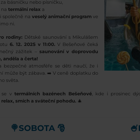
za básničku nebo písničku,
e na
termální relax
a
ni společně na
veselý animační program
ve
imo ni.
ro rodiny:
Dětské saunování s Mikulášem
botu
6. 12. 2025 v 11:00.
V Bešeňové čeká
inečný zážitek –
saunování v doprovodu
, anděla a čerta!
a bezpečné atmosféře se děti naučí, že i
í může být zábava. ➡️ V ceně doplatku do
o světa.
e se v
termálních bazénech Bešeňové
, kde i prosinec d
ě
relax, smích a sváteční pohodu.
🎄
🍭SOBOTA 🎅
