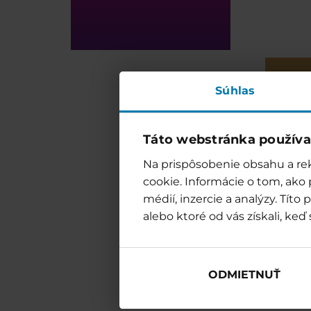
Súhlas
13:30
Táto webstránka používa
14:00
Na prispôsobenie obsahu a rek
cookie. Informácie o tom, ako
15:00
médií, inzercie a analýzy. Tít
alebo ktoré od vás získali, keď 
16:00
17:00
ODMIETNUŤ