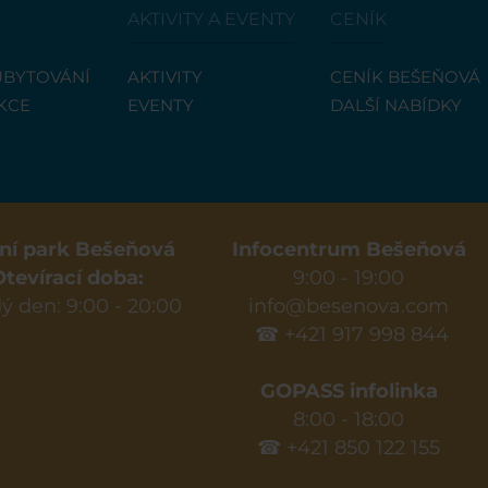
AKTIVITY A EVENTY
CENÍK
UBYTOVÁNÍ
AKTIVITY
CENÍK BEŠEŇOVÁ
KCE
EVENTY
DALŠÍ NABÍDKY
ní park Bešeňová
Infocentrum Bešeňová
Otevírací doba:
9:00 - 19:00
ý den: 9:00 - 20:00
info@besenova.com
☎ +421 917 998 844
GOPASS infolinka
8:00 - 18:00
☎ +421 850 122 155