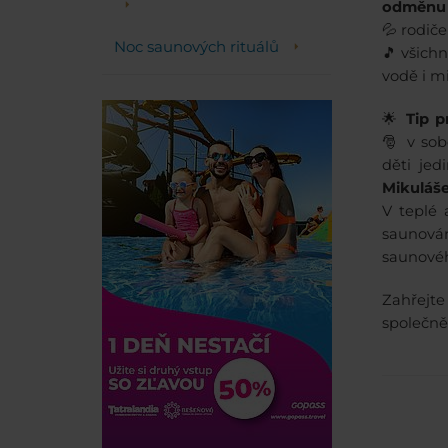
odměnu
💦 rodič
Noc saunových rituálů
🎵 všich
vodě i m
🌟
Tip p
🎅 v so
děti jed
Mikuláše
V teplé 
saunován
saunovéh
Zahřejt
společn