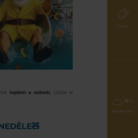
Ceník
ýchá
teplem a radostí.
Užijte si
19
°C
Webkamery
NEDĚLE🧸