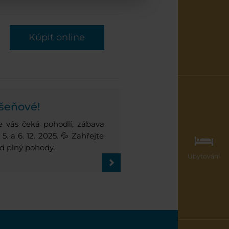
Kúpiť online
ešeňové!
e vás čeká pohodlí, zábava
. a 6. 12. 2025. 💦 Zahřejte
end plný pohody.
Ubytování