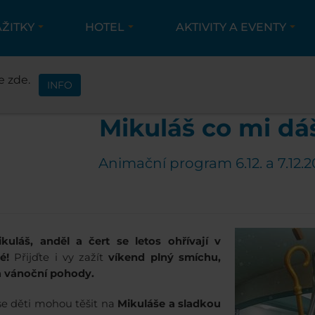
ÁŽITKY
HOTEL
AKTIVITY A EVENTY
AKTIVITY A EVENTY
EVENTY
MIKULÁŠSKÉ AN
e zde.
INFO
Mikuláš co mi dá
Animační program 6.12. a 7.12.
ikuláš, anděl a čert se letos ohřívají v
vé!
Přijďte i vy zažít
víkend plný smíchu,
a vánoční pohody.
e děti mohou těšit na
Mikuláše a sladkou