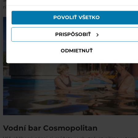
škodlivé látky vyplavují. Doporučujeme též navštívit sa
používali ich služby.
rituály, jejichž součástí jsou například omlazující peelingy.
POVOLIŤ VŠETKO
PRISPÔSOBIŤ
ODMIETNUŤ
Vodní bar Cosmopolitan