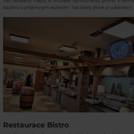
Váš oblíbený nápoj si můžete vychutnávat přímo v term
bazénu s příjemným sezením. Tak který drink si vyberete?
Restaurace Bistro