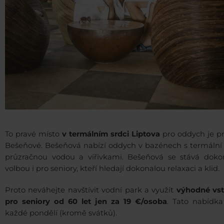
To pravé místo
v termálním srdci Liptova
pro oddych je p
Bešeňové. Bešeňová nabízí oddych v bazénech s termální
průzračnou vodou a vířivkami. Bešeňová se stává doko
volbou i pro seniory, kteří hledají dokonalou relaxaci a klid.
Proto neváhejte navštívit vodní park a využít
výhodné vs
pro seniory od 60 let jen za 19 €/osoba
. Tato nabídka
každé pondělí (kromě svátků).