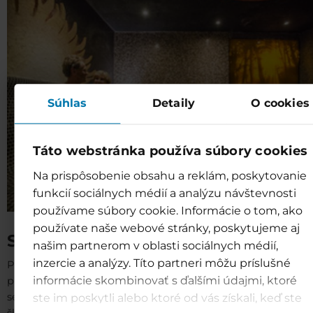
Súhlas
Detaily
O cookies
Táto webstránka používa súbory cookies
Na prispôsobenie obsahu a reklám, poskytovanie
funkcií sociálnych médií a analýzu návštevnosti
používame súbory cookie. Informácie o tom, ako
používate naše webové stránky, poskytujeme aj
Saunový svět
našim partnerom v oblasti sociálnych médií,
inzercie a analýzy. Títo partneri môžu príslušné
Příjemné teplo suchých nebo vlhkých saun, které je pros
informácie skombinovať s ďalšími údajmi, ktoré
pro dýchací ústrojí a také pro detoxikaci pokožky. Póry p
se během horkých návalů teplého vzduchu otvírají a t
ste im poskytli alebo ktoré od vás získali, keď ste