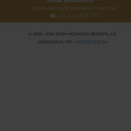
Hotel Akvamarín****
reservation@hotelakvamarin.sk
☎ 421 44 4307 777
© 2005 - 2026 TATRY MOUNTAIN RESORTS, A.S.
WEBDESIGN
,
PPC
›
NETSUCCESS.SK