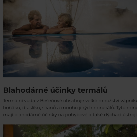
Blahodárné účinky termálů
Termální voda v Bešeňové obsahuje velké množství vápník
hořčíku, draslíku, síranů a mnoho jiných minerálů. Tyto min
mají blahodárné účinky na pohybové a také dýchací ústrojí