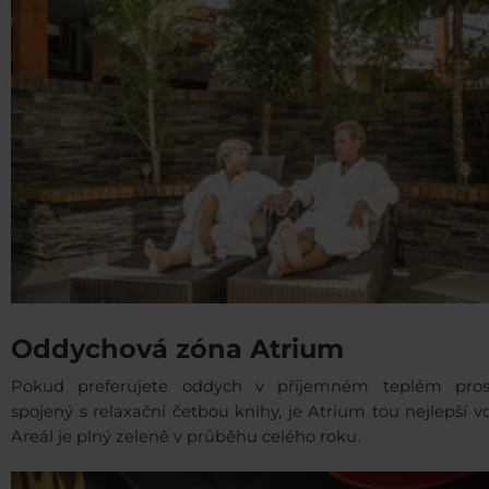
Oddychová zóna Atrium
Pokud preferujete oddych v příjemném teplém prost
spojený s relaxační četbou knihy, je Atrium tou nejlepší v
Areál je plný zeleně v průběhu celého roku.