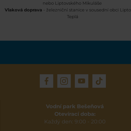
nebo Liptovského Mikuláše
Vlaková doprava
- železniční stanice v sousední obci Lipt
Teplá
Vodní park Bešeňová
Otevírací doba:
Každý den: 9:00 - 20:00