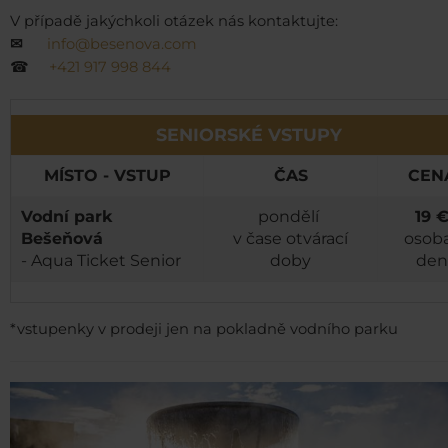
V případě jakýchkoli otázek nás kontaktujte:
✉
info@besenova.com
☎
+421 917 998 844
SENIORSKÉ VSTUPY
MÍSTO - VSTUP
ČAS
CEN
Vodní park
pondělí
19 
Bešeňová
v čase otvárací
osoba
- Aqua Ticket Senior
doby
den
*vstupenky v prodeji jen na pokladně vodního parku