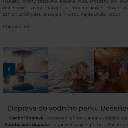
Halušky, pirohy, těstoviny, pečené kuře, smažený sýr, ov
zeleninové saláty, nápoje a mnoho jiných slovensk
zahraničních jídel. To svoje si v Bistru najde určitě každý.
Dobrou chuť
Doprava do vodního parku Bešeňo
Osobní doprava
- parkování přímo u areálu vodního pa
Autobusová doprava
- dopravní spojení přímo z Ružomb