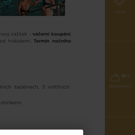
Ceník
 nový zážitek –
večerní koupání
,
 pod hvězdami.
Termín
nočního
17
°C
Webkamery
ních bazénech, 3 vnitřních
m drinkem