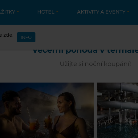
ÁŽITKY
HOTEL
AKTIVITY A EVENTY
TIVITY A EVENTY
EVENTY
VEČERNÍ POHODA V 
e zde.
INFO
Večerní pohoda v termále
Užijte si noční koupání!