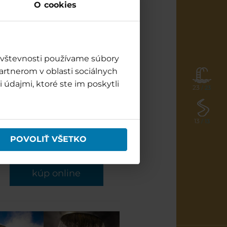
O cookies
a
ek
–
bez doplatku
(vstup v rámci
 Gopass SKI FLEXI Sezónka
–
návštevnosti používame súbory
artnerom v oblasti sociálnych
 údajmi, ktoré ste im poskytli
23
/ 23
še rozdílu mezi 3-hodinovou a
13
/ 13
POVOLIŤ VŠETKO
kúp online