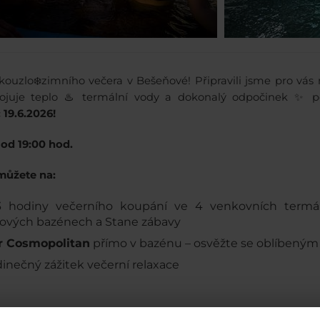
kouzlo❄️zimního večera v Bešeňové! Připravili jsme pro vás
pojuje teplo ♨️ termální vody a dokonalý odpočinek ✨
:
19.6.2026!
 od 19:00 hod.
 můžete na:
 hodiny večerního koupání ve 4 venkovních termál
ových bazénech a Stane zábavy
r Cosmopolitan
přímo v bazénu – osvěžte se oblíbený
dinečný zážitek večerní relaxace
: