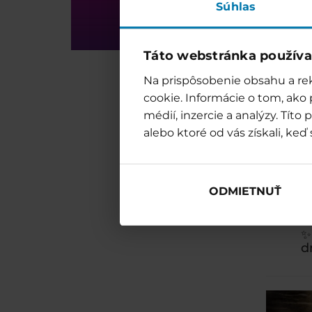
Súhlas
12 €
o
15 €
n
Táto webstránka používa
🪷
Celode
jednorá
Na prispôsobenie obsahu a rek
doplatek
cookie. Informácie o tom, ako
médií, inzercie a analýzy. Tít
➕
Dopla
alebo ktoré od vás získali, keď 
celodenn
Změna p
ODMIETNUŤ
✨
d