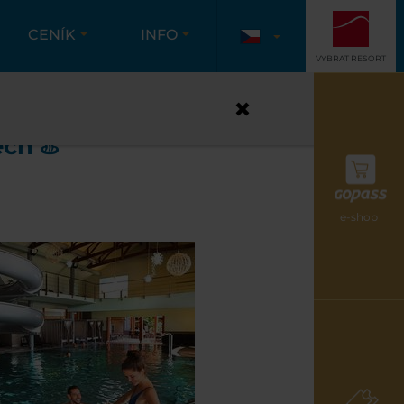
CENÍK
INFO
VYBRAT RESORT
TERMÁLECH
ch ♨️
e-shop