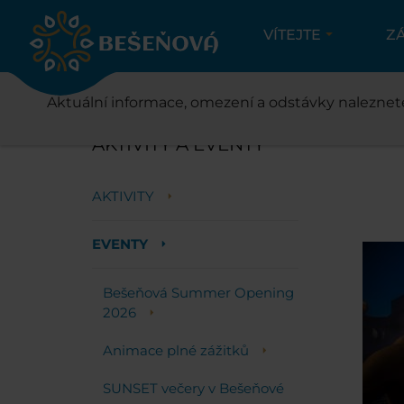
VÍTEJTE
Z
AK
Aktuální informace, omezení a odstávky naleznet
AKTIVITY A EVENTY
AKTIVITY
EVENTY
Bešeňová Summer Opening
2026
Animace plné zážitků
SUNSET večery v Bešeňové