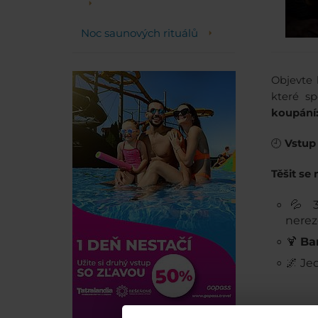
Noc saunových rituálů
Objevte 
které s
koupání
🕘
Vstup
Těšit se
💦 3
nerez
🍹
Ba
🌌 Je
🎟️
Cena