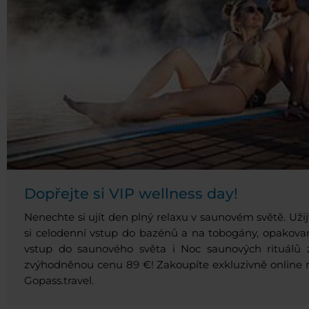
Dopřejte si VIP wellness day!
Nenechte si ujít den plný relaxu v saunovém světě. Užij
si celodenní vstup do bazénů a na tobogány, opakova
vstup do saunového světa i Noc saunových rituálů 
zvýhodněnou cenu 89 €! Zakoupíte exkluzivně online 
Gopass.travel.