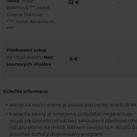
hosty
: Hotel
32 €
–
Bešeňová ***, Hotel
Galeria Thermal
****, Hotel Akvamarín
****
Přednostní vstup
na rituál eventu
Noc
6 €
-
saunových rituálov
Důležité informace:
vstup na noční event je pouze pro osoby starší 18 let
kapacita sauny je omezená, pořadatel negarantuje
vstup na soutěžní rituál bez zakoupení přednostníh
vstupu přímo na místě, během soutěžních rituálů 
probíhat bohatý doprovodný program