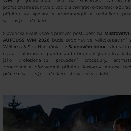
WM
je jedinečnou akcí na Slovensku zaměřeno
profesionální saunové divadlo a tematicko-technické zpra
příběhu ve spojení s aromaterapií a technikou prá
saunovým ručníkem.
Slovenská kvalifikace s přímým postupem na
Mistrovství
AUFGUSS WM 2026
bude probíhat ve velkokapacitní 
Wellness & Spa Harmónia – v
Saunovém dómu
s kapacito
osob. Profesionální porota bude hodnotit jednotlivé kate
jako profesionalitu, provedení procedury, aromater
zpracování a předvedení příběhu, kostýmy, emoce, tec
práce se saunovým ručníkem, show prvky a další.