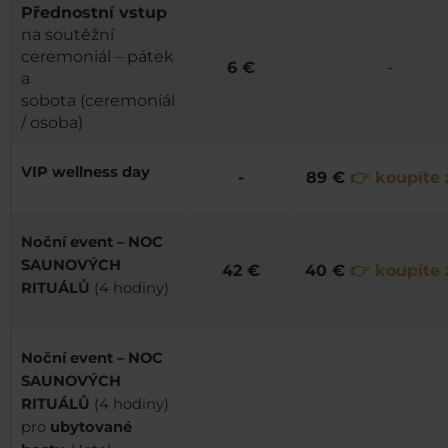
Přednostní vstup
na soutěžní
ceremoniál – pátek
6 €
-
a
sobota (ceremoniál
/ osoba)
VIP wellness day
-
89 €
👉 koupíte 
Noční event – NOC
SAUNOVÝCH
42 €
40 €
👉 koupíte
RITUÁLŮ
(4 hodiny)
Noční event – NOC
SAUNOVÝCH
RITUÁLŮ
(4 hodiny)
pro
ubytované