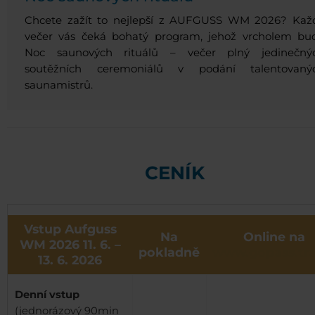
Chcete zažít to nejlepší z AUFGUSS WM 2026? Kaž
večer vás čeká bohatý program, jehož vrcholem bu
Noc saunových rituálů – večer plný jedinečný
soutěžních ceremoniálů v podání talentovaný
saunamistrů.
CENÍK
Vstup Aufguss
Na
Online na
WM 2026 11. 6. –
pokladně
www.gopass.tra
13. 6. 2026
Denní vstup
(jednorázový 90min