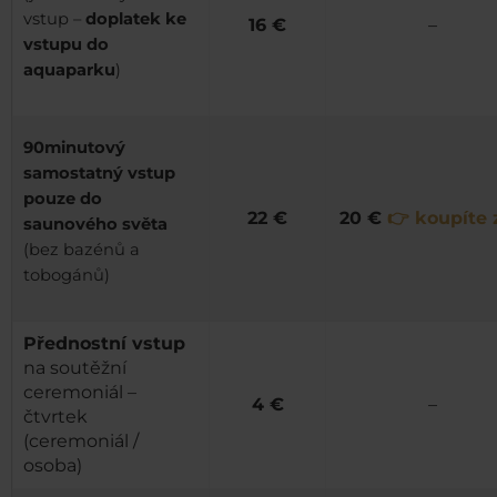
vstup –
doplatek ke
16 €
–
vstupu do
aquaparku
)
90minutový
samostatný vstup
pouze do
22 €
20 €
👉 koupíte 
saunového světa
(bez bazénů a
tobogánů)
Přednostní vstup
na soutěžní
ceremoniál –
4 €
–
čtvrtek
(ceremoniál /
osoba)