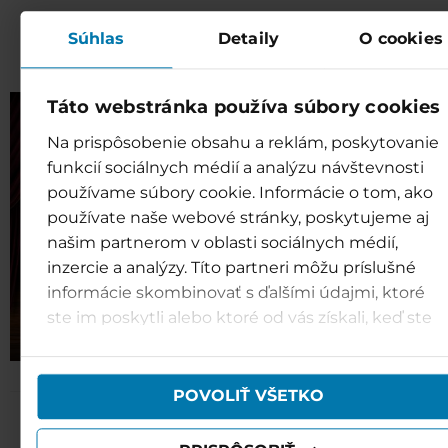
Súhlas
Detaily
O cookies
Porota
Táto webstránka používa súbory cookies
Na prispôsobenie obsahu a reklám, poskytovanie
funkcií sociálnych médií a analýzu návštevnosti
používame súbory cookie. Informácie o tom, ako
používate naše webové stránky, poskytujeme aj
našim partnerom v oblasti sociálnych médií,
inzercie a analýzy. Títo partneri môžu príslušné
informácie skombinovať s ďalšími údajmi, ktoré
ste im poskytli alebo ktoré od vás získali, keď ste
používali ich služby.
POVOLIŤ VŠETKO