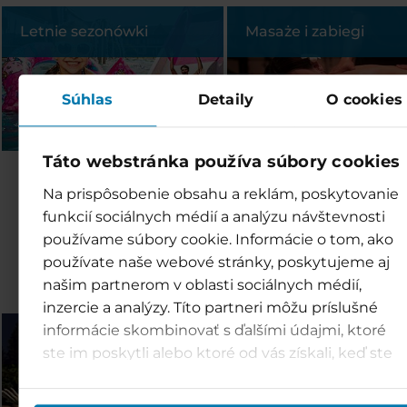
Letnie sezonówki
Masaże i zabiegi
Súhlas
Detaily
O cookies
Táto webstránka používa súbory cookies
Skorzystaj z globalnej
Na prispôsobenie obsahu a reklám, poskytovanie
funkcií sociálnych médií a analýzu návštevnosti
oferty Tatry Mountai
používame súbory cookie. Informácie o tom, ako
Resorts
používate naše webové stránky, poskytujeme aj
našim partnerom v oblasti sociálnych médií,
inzercie a analýzy. Títo partneri môžu príslušné
informácie skombinovať s ďalšími údajmi, ktoré
Bešeňová (SK)
Tatralandia (SK)
ste im poskytli alebo ktoré od vás získali, keď ste
používali ich služby.