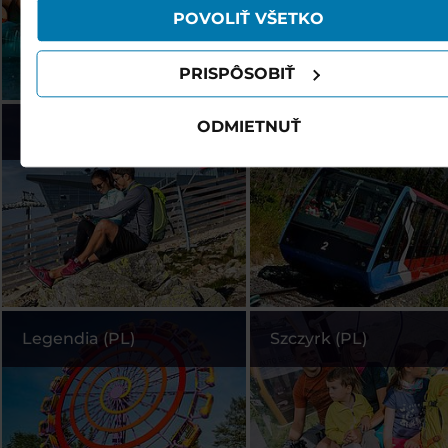
POVOLIŤ VŠETKO
PRISPÔSOBIŤ
ODMIETNUŤ
Jasná (SK)
Vysoké Tatry (SK)
Legendia (PL)
Szczyrk (PL)