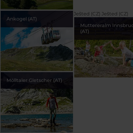
Ješted (CZ)
Ješted (CZ)
Ankogel (AT)
Muttereralm Innsbru
(AT)
Mölltaler Gletscher (AT)