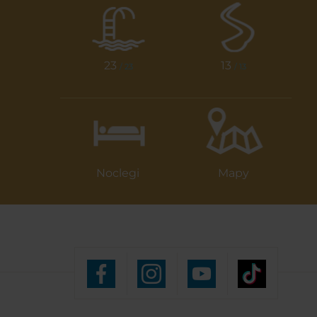
23
13
/ 23
/ 13
Noclegi
Mapy