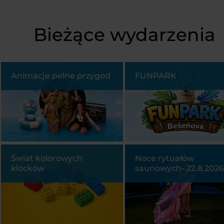
Bieżące wydarzenia
Animacje pelne przygod
FUNPARK
Świat kolorowych
Noce rytuałów
klocków
saunowych- 22.8.202