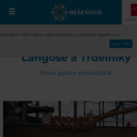
VYBRAŤ
STREDISKO
REŠTAURÁCIE A BARY
LANG
Aktuálne informácie, obmedzenia a odstávky nájdete tu.
Slovenčina
TRDELNÍKY
viac info
Langoše a Trdelníky
Nová gastro prevádzka!