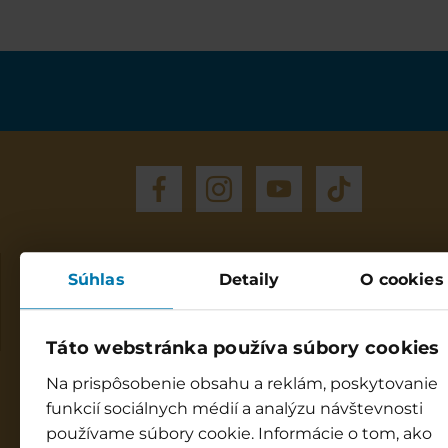
Vodný park Bešeňová
Súhlas
Detaily
O cookies
Otváracia doba
Každý deň: 9:00 - 20:00
Táto webstránka používa súbory cookies
Infocentrum Bešeňová
Na prispôsobenie obsahu a reklám, poskytovanie
9:00 - 19:00
funkcií sociálnych médií a analýzu návštevnosti
☎ +421 917 998 844
používame súbory cookie. Informácie o tom, ako