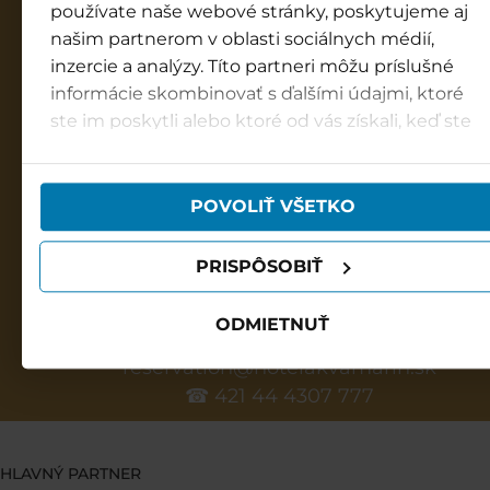
info@besenova.com
používate naše webové stránky, poskytujeme aj
našim partnerom v oblasti sociálnych médií,
GOPASS infolinka
inzercie a analýzy. Títo partneri môžu príslušné
8:00 - 18:00
informácie skombinovať s ďalšími údajmi, ktoré
☎ +421 850 122 155
ste im poskytli alebo ktoré od vás získali, keď ste
používali ich služby.
Hotel Bešeňová***
reservation@hotelbesenova.sk
POVOLIŤ VŠETKO
☎ 421 52 3700 201
Hotel Galéria****
PRISPÔSOBIŤ
reservation@galeriathermal.sk
☎ 421 44 2901 357
ODMIETNUŤ
Hotel Akvamarín****
reservation@hotelakvamarin.sk
☎ 421 44 4307 777
HLAVNÝ PARTNER