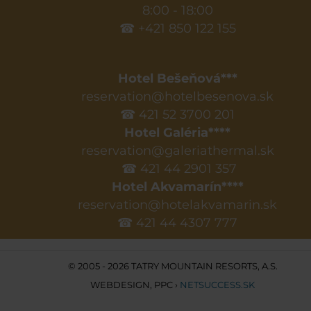
8:00 - 18:00
☎ +421 850 122 155
Hotel Bešeňová***
reservation@hotelbesenova.sk
☎ 421 52 3700 201
Hotel Galéria****
reservation@galeriathermal.sk
☎ 421 44 2901 357
Hotel Akvamarín****
reservation@hotelakvamarin.sk
☎ 421 44 4307 777
© 2005 - 2026 TATRY MOUNTAIN RESORTS, A.S.
WEBDESIGN
,
PPC
›
NETSUCCESS.SK