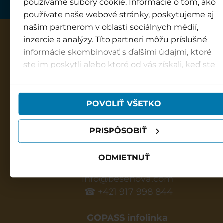
používame súbory cookie. Informácie o tom, ako
používate naše webové stránky, poskytujeme aj
našim partnerom v oblasti sociálnych médií,
inzercie a analýzy. Títo partneri môžu príslušné
informácie skombinovať s ďalšími údajmi, ktoré
ste im poskytli alebo ktoré od vás získali, keď ste
používali ich služby.
Vodní park Bešeňová
Otevírací doba:
POVOLIŤ VŠETKO
Každý den: 9:00 - 20:00
PRISPÔSOBIŤ
Infocentrum Bešeňová
ODMIETNUŤ
9:00 - 19:00
info@besenova.com
☎ +421 917 998 844
GOPASS infolinka