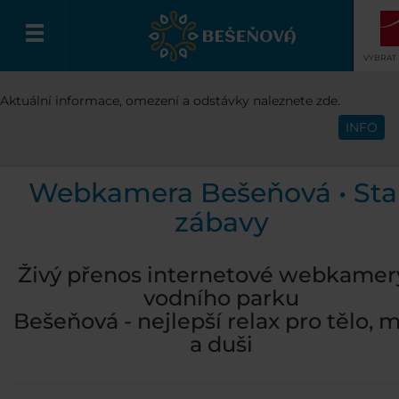
VYBRAT
VÍTEJTE
BEŠEŇOVÁ
WEBKAMERY
Aktuální informace, omezení a odstávky naleznete zde.
Čeština
KAMERA - STAN ZÁBAVY
INFO
Webkamera Bešeňová • St
zábavy
Živý přenos internetové webkamer
vodního parku
Bešeňová - nejlepší relax pro tělo, m
a duši