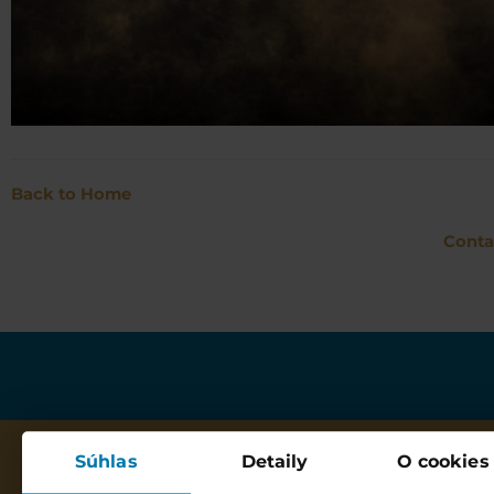
Back to Home
Conta
Súhlas
Detaily
O cookies