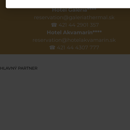
☎ 421 52 3700 201
Hotel Galéria****
reservation@galeriathermal.sk
☎ 421 44 2901 357
Hotel Akvamarín****
reservation@hotelakvamarin.sk
☎ 421 44 4307 777
HLAVNÝ PARTNER