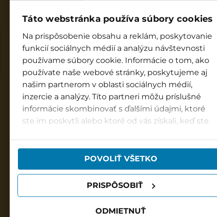
Táto webstránka používa súbory cookies
Na prispôsobenie obsahu a reklám, poskytovanie
Water park Bešeňová
funkcií sociálnych médií a analýzu návštevnosti
Opening hours:
používame súbory cookie. Informácie o tom, ako
Every day: 9 AM - 8 PM
používate naše webové stránky, poskytujeme aj
našim partnerom v oblasti sociálnych médií,
Infocentre Bešeňová
inzercie a analýzy. Títo partneri môžu príslušné
9 AM - 8 PM
informácie skombinovať s ďalšími údajmi, ktoré
info@besenova.com
ste im poskytli alebo ktoré od vás získali, keď ste
+421 917 998 844
používali ich služby.
GOPASS infoline
POVOLIŤ VŠETKO
8am - 6pm
☎ +421 850 122 155
PRISPÔSOBIŤ
Hotel Bešeňová***
reservation@hotelbesenova.sk
ODMIETNUŤ