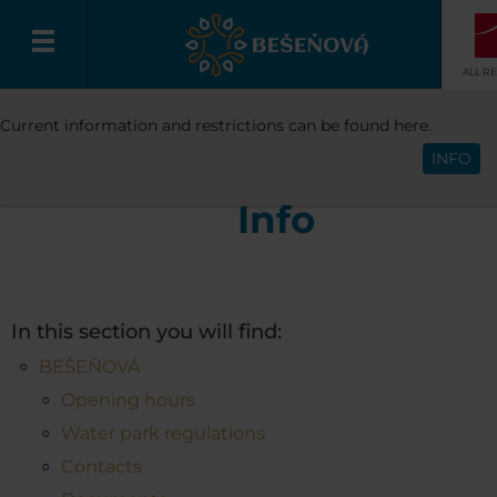
ALL R
INFO
Current information and restrictions can be found here.
English
INFO
Info
In this section you will find:
BEŠEŇOVÁ
Opening hours
Water park regulations
Contacts