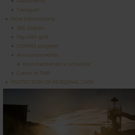
Documents
Transport
More informations
365. Gopass
Pay with goX
GOPASS program
Announcements
Pool maintenance schedule
Career in TMR
PROTECTION OF PERSONAL DATA