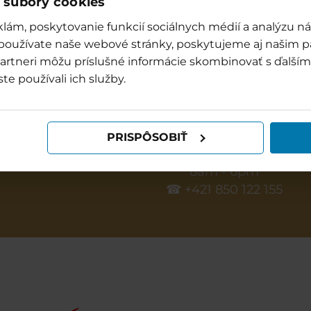
 súbory cookies
lám, poskytovanie funkcií sociálnych médií a analýzu 
 používate naše webové stránky, poskytujeme aj našim p
o partneri môžu príslušné informácie skombinovať s ďalšími
ter park Bešeňová
Infocentre Bešeňová
ste používali ich služby.
Opening hours:
9 AM - 8 PM
ry day: 9 AM - 8 PM
info@besenova.com
+421 917 998 844
PRISPÔSOBIŤ
GOPASS infoline
8am - 6pm
☎ +421 850 122 155