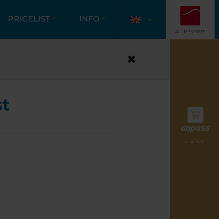
PRICELIST
INFO
ALL RESORTS
R
st
e-shop