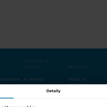
ACTIVITIES &
EVENTS
PRICELIST
MODATION
ACTIVITIES
PRICELIST
BEŠEŇOVÁ
UILDING
EVENTS
MORE OFFERS
Detaily
GOPASS