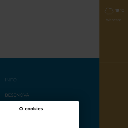
19
°C
Webcam
INFO
BEŠEŇOVÁ
More informations
O cookies
PROTECTION OF PERSONAL
DATA