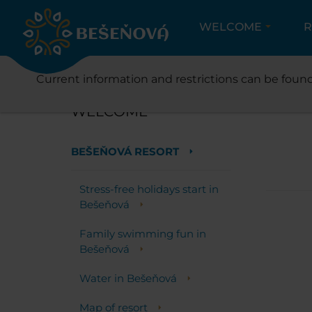
WELCOME
R
Current information and restrictions can be found
WELCOME
BEŠEŇOVÁ RESORT
Stress-free holidays start in
Bešeňová
Family swimming fun in
Bešeňová
Water in Bešeňová
Map of resort