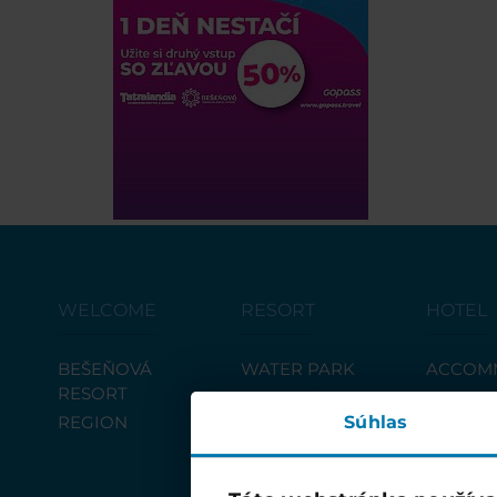
WELCOME
RESORT
HOTEL
BEŠEŇOVÁ
WATER PARK
ACCOM
RESORT
Bars and
TEAM-B
REGION
restaurants
Súhlas
WELLNESS & SPA
SHOPS