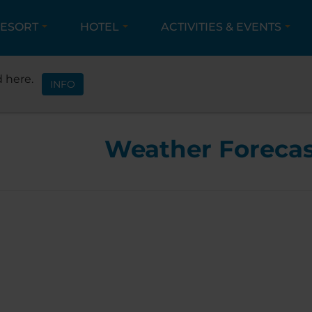
ESORT
HOTEL
ACTIVITIES & EVENTS
WELCOME
BEŠEŇOVÁ RESORT
WEATHE
 here.
INFO
Weather Foreca