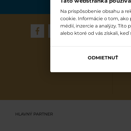
Táto webstránka používa
Na prispôsobenie obsahu a rek
cookie. Informácie o tom, ako
médií, inzercie a analýzy. Tít
Wa
alebo ktoré od vás získali, keď 
Eve
ODMIETNUŤ
HLAVNÝ PARTNER