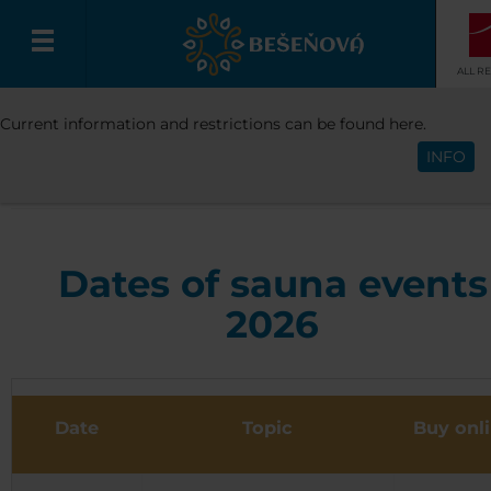
ALL R
RESORT
WELLNESS & SPA
DATES OF S
Current information and restrictions can be found here.
English
EVENTS
INFO
Dates of sauna events
2026
Date
Topic
Buy onl