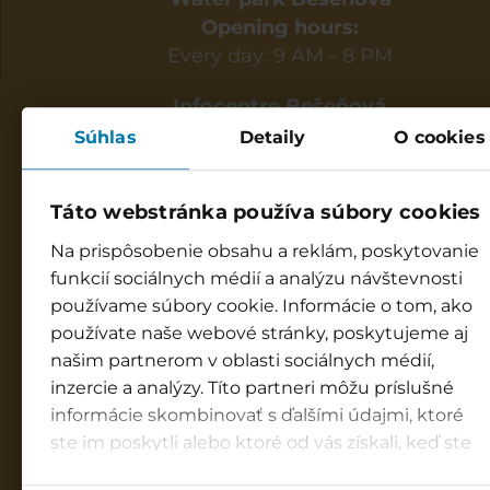
Opening hours:
Every day: 9 AM - 8 PM
Infocentre Bešeňová
9 AM - 8 PM
Súhlas
Detaily
O cookies
info@besenova.com
+421 917 998 844
Táto webstránka používa súbory cookies
GOPASS infoline
Na prispôsobenie obsahu a reklám, poskytovanie
8am - 6pm
funkcií sociálnych médií a analýzu návštevnosti
☎ +421 850 122 155
používame súbory cookie. Informácie o tom, ako
používate naše webové stránky, poskytujeme aj
Hotel Bešeňová***
našim partnerom v oblasti sociálnych médií,
reservation@hotelbesenova.sk
inzercie a analýzy. Títo partneri môžu príslušné
☎ 421 52 3700 201
informácie skombinovať s ďalšími údajmi, ktoré
Hotel Galéria****
ste im poskytli alebo ktoré od vás získali, keď ste
reservation@galeriathermal.sk
používali ich služby.